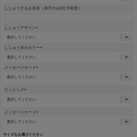
必
須
ししゅうするお名前（英字のみ9文字程度）
)
ししゅうデザイン
(
必
須
ししゅう糸のカラー
)
(
必
須
メッセージカード
)
(
必
須
ラッピング
)
(
必
須
メッセージカード
)
(
必
須
サイズをお選びください
)