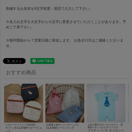
刺繍するお名前を9文字程度・英語で入力して下さい。
※名入れ文字を大文字から小文字に変更させていただくことがあります。予
めご了承下さい。
※製作開始から７営業日後に発送します。 お急ぎの方はご連絡くださいま
せ。
おすすめ商品
ベルビーアンファンの自信作
お着換え袋やシューズバッグに
上品で華やかなベビーカラー。実
上
ラフィネCLENMベビーリュ
CLENMトートバッグ
用的でオシャレなギフトです
用
プリティパッチ タイロンパ
プ
ック