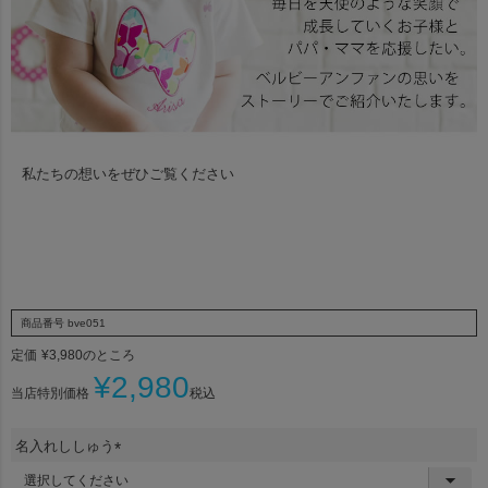
私たちの想いをぜひご覧ください
商品番号
bve051
定価
¥
3,980
のところ
¥
2,980
当店特別価格
税込
名入れししゅう
(