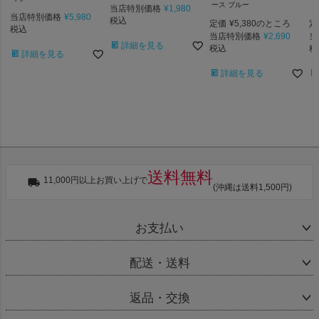
ース ブルー
ン
当店特別価格
¥
1,980
当店特別価格
¥
5,980
税込
定価
¥
5,380
定
のところ
税込
当店特別価格
¥
2,690
当
詳細を見る
税込
税
詳細を見る
詳細を見る
送料無料
11,000円以上お買い上げで
(沖縄は送料1,500円)
お支払い
配送・送料
返品・交換