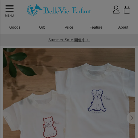
MENU
Goods
Gift
Price
Feature
About
Summer Sale 開催中！
HOME
Tシャツ
CLENM Tシャツ