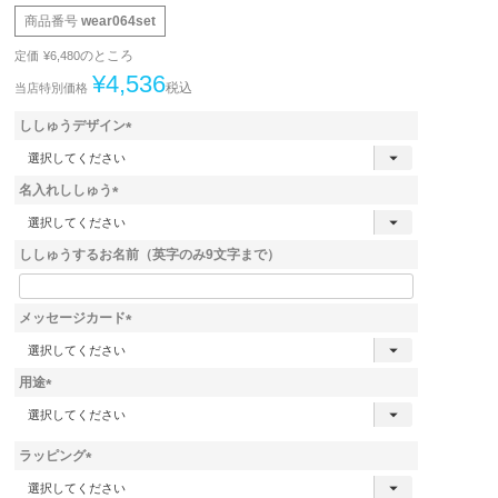
商品番号
wear064set
のところ
定価
¥
6,480
¥
4,536
税込
当店特別価格
ししゅうデザイン
(
必
名入れししゅう
須
)
(
必
ししゅうするお名前（英字のみ9文字まで）
須
)
メッセージカード
(
必
用途
須
)
(
必
須
ラッピング
)
(