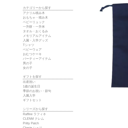
カテゴリーから探す
アクリル積み木
おもちゃ・積み木
ベビーリュック
一升餅・一升米
タオル・おくるみ
メモリアルアイテム
入園・入学グッズ
Tシャツ
ベビーウェア
おむつケーキ
パーティーアイテム
男の子
女の子
ギフトを探す
出産祝い
1歳の誕生日
季節のお祝い・節句
入園入学
ギフトセット
シリーズから探す
Raffine ラフィネ
CLENM クレム
Pritty Patch
Cherie シェリ