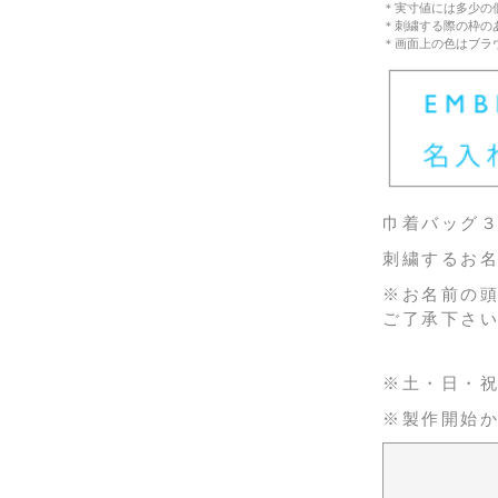
＊実寸値には多少の
＊刺繍する際の枠の
＊画面上の色はブラ
巾着バッグ
刺繍するお名
※お名前の
ご了承下さ
※土・日・
※製作開始