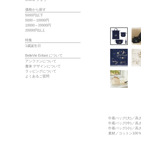
価格から探す
5000円以下
5000～10000円
10000～20000円
20000円以上
特集
1歳誕生日
BelleVie Enfant について
アンファンについて
書体 デザインについて
ラッピングについて
よくあるご質問
巾着バッグ(大)
／高さ
巾着バッグ(中)
／高さ
巾着バッグ(小)
／高さ
素材
／コットン100