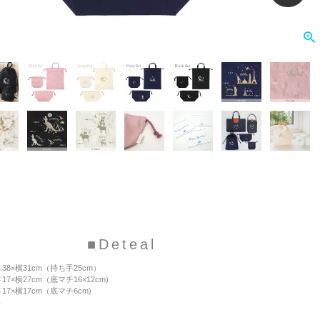
■Deteal
38×横31cm（持ち手25cm）
17×横27cm（底マチ16×12cm)
17×横17cm（底マチ6cm)
％