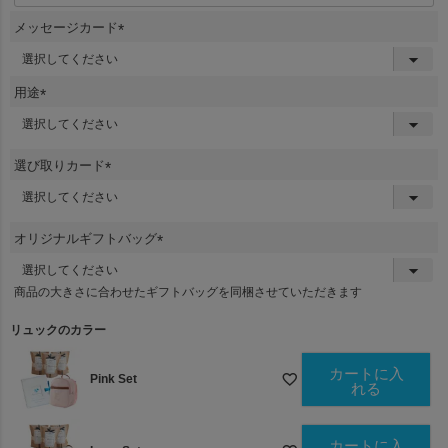
メッセージカード
(
必
須
用途
)
(
必
須
選び取りカード
)
(
必
須
オリジナルギフトバッグ
)
(
必
商品の大きさに合わせたギフトバッグを同梱させていただきます
須
)
リュックのカラー
カートに入
Pink Set
れる
カートに入