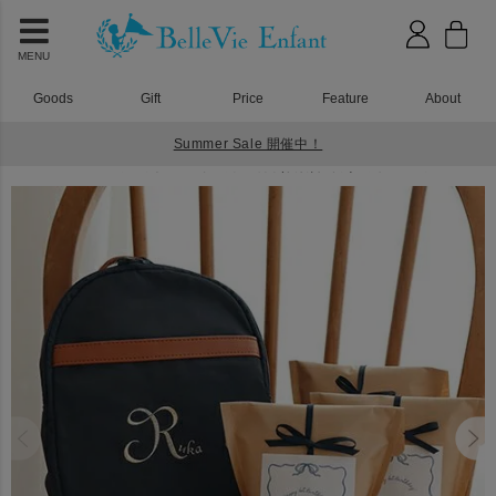
MENU
Goods
Gift
Price
Feature
About
Summer Sale 開催中！
HOME
一升餅 一升米で１歳のお誕生日をおしゃれにお祝いしよう
ベルビーアンファン ラフィネ ベビーリュック 一升米(小分けタイプ)セット フレンチ