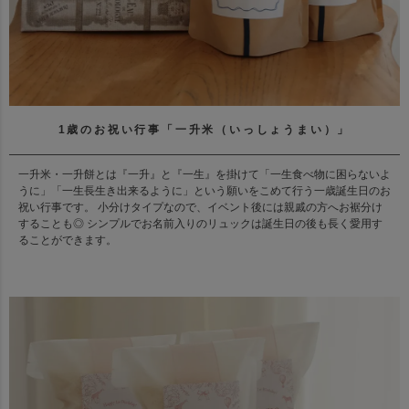
1歳のお祝い行事「一升米（いっしょうまい）」
一升米・一升餅とは『一升』と『一生』を掛けて「一生食べ物に困らないよ
うに」「一生長生き出来るように」という願いをこめて行う一歳誕生日のお
祝い行事です。 小分けタイプなので、イベント後には親戚の方へお裾分け
することも◎ シンプルでお名前入りのリュックは誕生日の後も長く愛用す
ることができます。