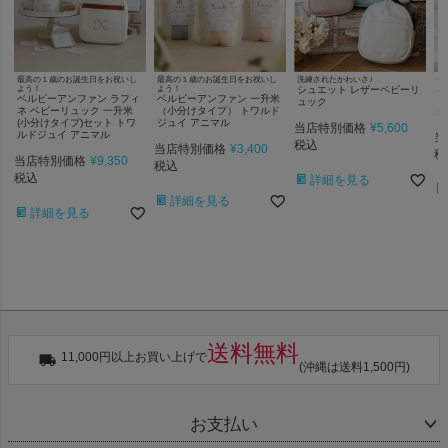
最高の１歳のお誕生日をお祝いし
最高の１歳のお誕生日をお祝いし
洗練されたかわいさ♪
一
よう！
よう！
シュエット レザーベビーリ
お
ベルビーアンファン ラフィ
ベルビーアンファン 一升米
ラ
ュック
ネ ベビーリュック 一升米
（小分けタイプ） トワルド
升
(小分けタイプ)セット トワ
ジュイ アニマル
当店特別価格
¥
5,600
ルドジュイ アニマル
当
税込
当店特別価格
¥
3,400
税
当店特別価格
¥
9,350
税込
税込
詳細を見る
詳細を見る
詳細を見る
送料無料
11,000円以上お買い上げで
(沖縄は送料1,500円)
お支払い