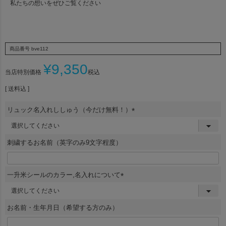
私たちの想いをぜひご覧ください
商品番号
bve112
¥
9,350
当店特別価格
税込
送料込
リュック名入れししゅう（今だけ無料！）
(
必
須
刺繍するお名前（英字のみ9文字程度）
)
一升米シールのカラー,名入れについて
(
必
須
お名前・生年月日（希望する方のみ）
)