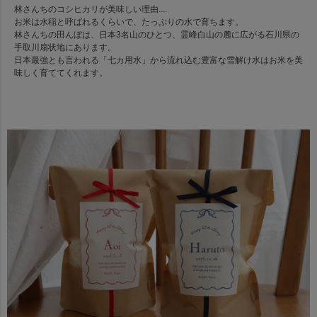
林さんちのコシヒカリが美味しい理由....
お米は水稲と呼ばれるくらいで、たっぷりの水で育ちます。
林さんちの田んぼは、日本3名山のひとつ、霊峰白山の麓に広がる石川県の
手取川扇状地にあります。
日本最強とも言われる「七カ用水」から流れ込む豊富な雪解け水はお米を美
味しく育ててくれます。