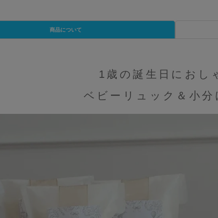
商品について
1歳の誕生日におし
ベビーリュック＆小分