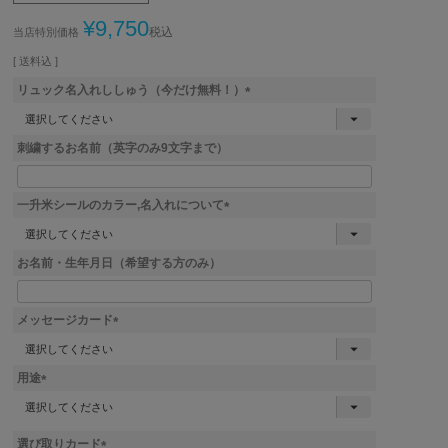
¥
9,750
税込
当店特別価格
送料込
リュック名入れししゅう（今だけ無料！）
(
必
刺繍するお名前（英字のみ9文字まで）
須
)
一升米シールのカラー,名入れについて
(
必
お名前・生年月日（希望する方のみ）
須
)
メッセージカード
(
必
用途
須
)
(
必
須
選び取りカード