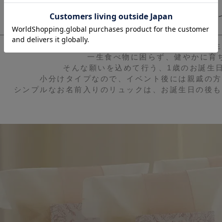
１歳のお祝い行事「一升米（い
一升米・一升餅は、「一升＝一生
一生食べ物に困らず、健やかに育
そんな願いを込めて行う、1歳のお誕生
小分けタイプなので、イベント後には親戚の方
シンプルなお名前入りのリュックは、お誕生日の後も