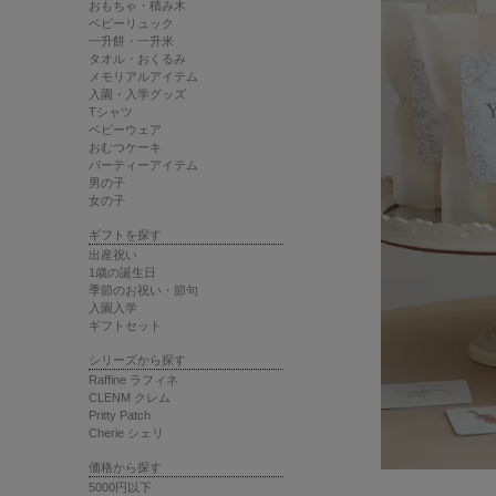
おもちゃ・積み木
ベビーリュック
一升餅・一升米
タオル・おくるみ
メモリアルアイテム
入園・入学グッズ
Tシャツ
ベビーウェア
おむつケーキ
パーティーアイテム
男の子
女の子
ギフトを探す
出産祝い
1歳の誕生日
季節のお祝い・節句
入園入学
ギフトセット
シリーズから探す
Raffine ラフィネ
CLENM クレム
Pritty Patch
Cherie シェリ
価格から探す
5000円以下