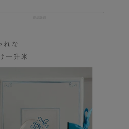
商品詳細
ゃれな
け一升米