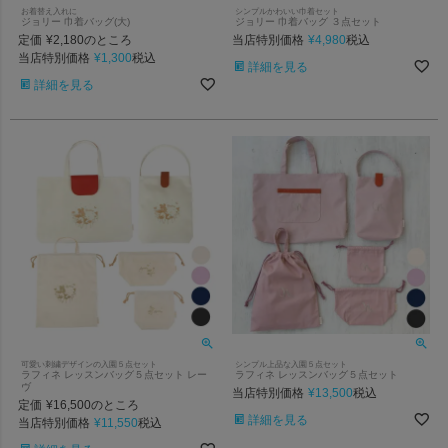
お着替え入れに
シンプルかわいい巾着セット
ジョリー 巾着バッグ(大)
ジョリー 巾着バッグ ３点セット
定価
¥
2,180
当店特別価格
¥
4,980
のところ
税込
当店特別価格
¥
1,300
税込
詳細を見る
詳細を見る
可愛い刺繍デザインの入園５点セット
シンプル上品な入園５点セット
ラフィネ レッスンバッグ５点セット レー
ラフィネ レッスンバッグ５点セット
ヴ
当店特別価格
¥
13,500
税込
定価
¥
16,500
のところ
詳細を見る
当店特別価格
¥
11,550
税込