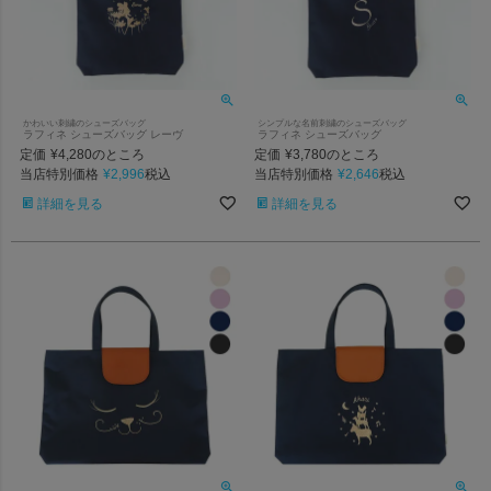
かわいい刺繍のシューズバッグ
シンプルな名前刺繍のシューズバッグ
ラフィネ シューズバッグ レーヴ
ラフィネ シューズバッグ
定価
¥
4,280
定価
¥
3,780
のところ
のところ
当店特別価格
¥
2,996
当店特別価格
¥
2,646
税込
税込
詳細を見る
詳細を見る