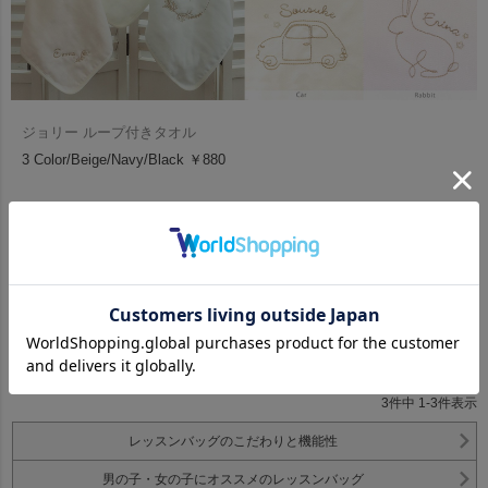
ジョリー ループ付きタオル
3 Color/Beige/Navy/Black ￥880
スタッフおすすめの入園グッズはこちら
3
件中
1
-
3
件表示
レッスンバッグのこだわりと機能性
男の子・女の子にオススメのレッスンバッグ