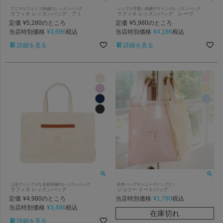
アニマルフェイス刺繍のレッスンバッグ
シンプル可愛い刺繍デザインのレッスンバッグ
ラフィネ レッスンバッグ アミ
ラフィネ レッスンバッグ レーヴ
定価
¥
5,280
定価
¥
5,980
のところ
のところ
当店特別価格
¥
3,696
当店特別価格
¥
4,186
税込
税込
詳細を見る
詳細を見る
上品でシンプルな名前刺繍のレッスンバッグ
絵本バッグやシューズバッグに♪
ラフィネ レッスンバッグ
ジョリー トートバッグ
定価
¥
4,980
当店特別価格
¥
1,780
のところ
税込
当店特別価格
¥
3,486
税込
在庫切れ
詳細を見る