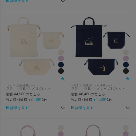
詳細を見る
シンプル上品な巾着セット
おそろいの刺繍がかわいい巾着セット
ラフィネ 巾着バッグ ３点セット
ラフィネ 巾着バッグ レーヴ３点セット
定価
¥
4,980
定価
¥
6,480
のところ
のところ
当店特別価格
¥
3,486
当店特別価格
¥
4,536
税込
税込
詳細を見る
詳細を見る