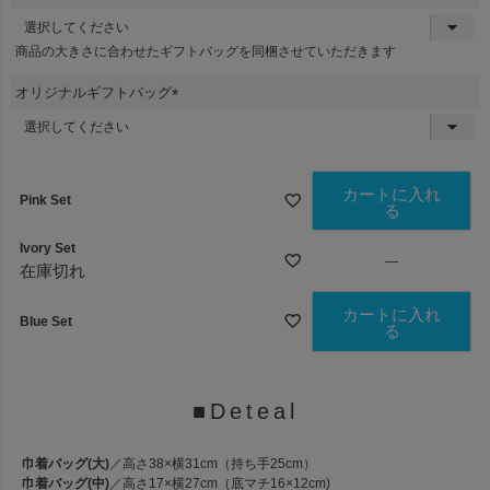
)
(
必
商品の大きさに合わせたギフトバッグを同梱させていただきます
須
)
オリジナルギフトバッグ
(
必
須
)
カートに入れ
Pink Set
る
Ivory Set
—
在庫切れ
カートに入れ
Blue Set
る
■Deteal
巾着バッグ(大)
／高さ38×横31cm（持ち手25cm）
巾着バッグ(中)
／高さ17×横27cm（底マチ16×12cm)