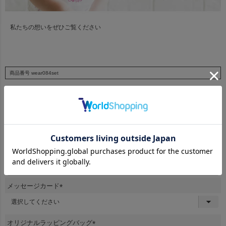
私たちの想いをぜひご覧ください
商品番号
wear084set
¥
4,980
当店特別価格
税込
名入れししゅう
(
必
須
ししゅうするお名前
)
メッセージカード
(
必
須
オリジナルラッピングバッグ