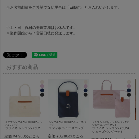
※お名前刺繍をご希望でない場合は「Enfant」とお入れいたします。
※土・日・祝日の発送業務はお休みです。
※製作開始から７営業日後に発送します。
おすすめ商品
上品でシンプルな名前刺繍のレッ
シンプルな名前刺繍のシューズバ
シンプル上品なレッスンバッグと
お
スンバッグ
ッグ
シューズバッグセット
ベ
ラフィネ レッスンバッグ
ラフィネ シューズバッグ
ラフィネ レッスンバッグ&
ラ
シューズバッグセット
定価
¥
4,980
定価
¥
3,780
当
のところ
のところ