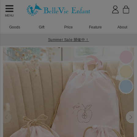
MENU
Goods
Gift
Price
Feature
About
Summer Sale 開催中！
HOME
入園入学グッズ
ジョリー 巾着バッグ ３点セット