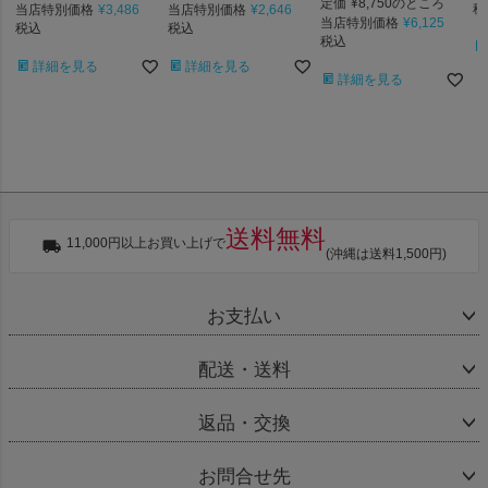
定価
¥
8,750
のところ
当店特別価格
¥
3,486
当店特別価格
¥
2,646
税
当店特別価格
¥
6,125
税込
税込
税込
詳細を見る
詳細を見る
詳細を見る
送料無料
11,000円以上お買い上げで
(沖縄は送料1,500円)
お支払い
配送・送料
返品・交換
お問合せ先