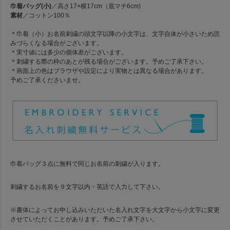
巾着バッグ(小)
／高さ17×横17cm（底マチ6cm)
素材
／コットン100％
＊巾着（小）お名前刺繍の頭文字以降の小文字は、文字自体が小さいため読
みづらくなる場合がございます。
＊実寸値には多少の個体差がございます。
＊刺繍する際の枠のあとが残る場合がございます。予めご了承下さい。
＊画面上の色はブラウザや設定により実物とは異なる場合があります。
予めご了承くださいませ。
巾着バッグ３点に無料で同じお名前の刺繍が入ります。
刺繍するお名前を９文字以内・英語で入力して下さい。
※書体によってお申し込みいただいた名入れ文字を大文字から小文字に変更
させていただくことがあります。予めご了承下さい。