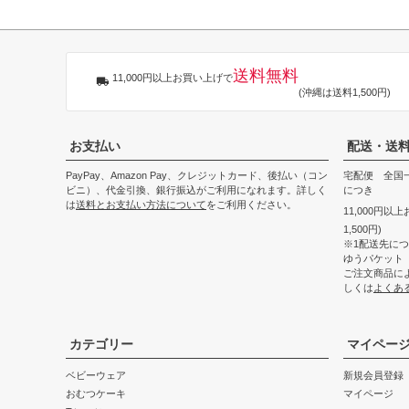
送料無料
11,000円以上お買い上げで
(沖縄は送料1,500円)
お支払い
配送・送
PayPay、Amazon Pay、クレジットカード、後払い（コン
宅配便 全国一
ビニ）、代金引換、銀行振込がご利用になれます。詳しく
につき
は
送料とお支払い方法について
をご利用ください。
11,000円以
1,500円)
※1配送先に
ゆうパケット
ご注文商品に
しくは
よくあ
カテゴリー
マイペー
ベビーウェア
新規会員登録
おむつケーキ
マイページ