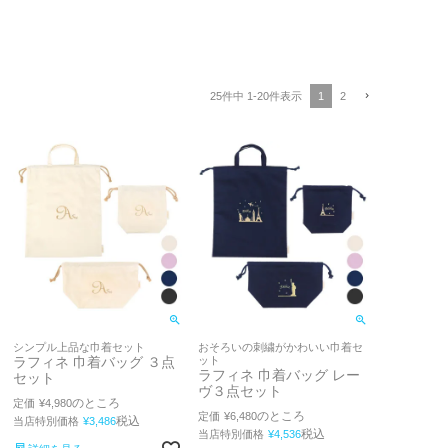
1
2
25
件中
1
-
20
件表示
シンプル上品な巾着セット
おそろいの刺繍がかわいい巾着セ
ラフィネ 巾着バッグ ３点
ット
ラフィネ 巾着バッグ レー
セット
ヴ３点セット
のところ
定価
¥
4,980
のところ
定価
¥
6,480
税込
当店特別価格
¥
3,486
税込
当店特別価格
¥
4,536