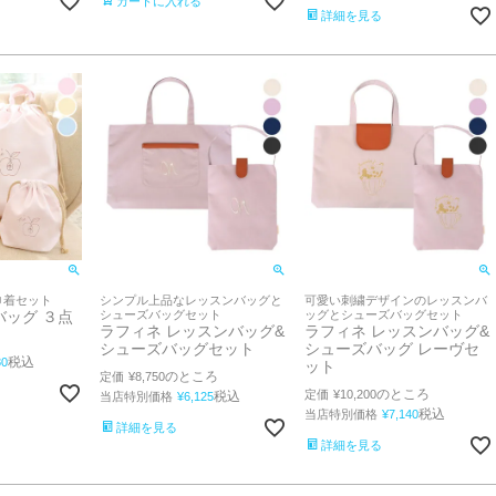
カートに入れる
詳細を見る
巾着セット
シンプル上品なレッスンバッグと
可愛い刺繍デザインのレッスンバ
バッグ ３点
シューズバッグセット
ッグとシューズバッグセット
ラフィネ レッスンバッグ&
ラフィネ レッスンバッグ&
シューズバッグセット
シューズバッグ レーヴセ
税込
80
ット
のところ
定価
¥
8,750
のところ
定価
¥
10,200
税込
当店特別価格
¥
6,125
税込
当店特別価格
¥
7,140
詳細を見る
詳細を見る