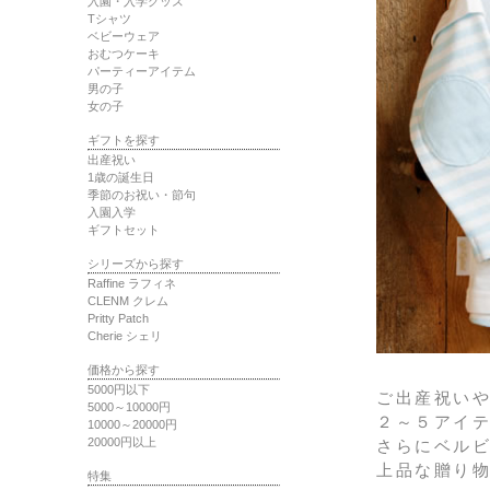
入園・入学グッズ
Tシャツ
ベビーウェア
おむつケーキ
パーティーアイテム
男の子
女の子
ギフトを探す
出産祝い
1歳の誕生日
季節のお祝い・節句
入園入学
ギフトセット
シリーズから探す
Raffine ラフィネ
CLENM クレム
Pritty Patch
Cherie シェリ
価格から探す
5000円以下
ご出産祝い
5000～10000円
２～５アイ
10000～20000円
20000円以上
さらにベルビ
上品な贈り
特集