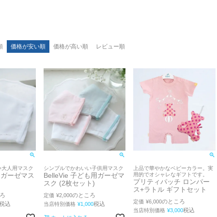
順
価格が安い順
価格が高い順
レビュー順
い大人用マスク
シンプルでかわいい子供用マスク
上品で華やかなベビーカラー。実
大人用ガーゼマス
BelleVie 子ども用ガーゼマ
用的でオシャレなギフトです。
プリティパッチ ロンパー
スク (2枚セット)
ス+ラトル ギフトセット
ろ
のところ
定価
¥
2,000
のところ
定価
¥
6,000
税込
税込
当店特別価格
¥
1,000
税込
当店特別価格
¥
3,000