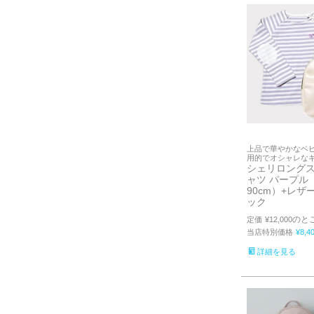
上品で華やかなベ
用的でオシャレな
シェリロングス
ャツ パープル（
90cm）+レ
ック
のと
定価
¥
12,000
当店特別価格
¥
8,4
詳細を見る