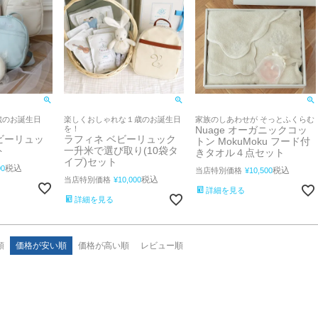
歳のお誕生日
楽しくおしゃれな１歳のお誕生日
家族のしあわせが そっとふくらむ
を！
Nuage オーガニックコッ
ビーリュッ
ラフィネ ベビーリュック
トン MokuMoku フード付
ト
一升米で選び取り(10袋タ
きタオル４点セット
イプ)セット
税込
00
税込
当店特別価格
¥
10,500
税込
当店特別価格
¥
10,000
詳細を見る
詳細を見る
順
価格が安い順
価格が高い順
レビュー順