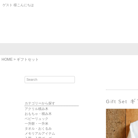
ゲスト 様こんにちは
HOME
ギフトセット
ギ
Gift Set
カテゴリーから探す
アクリル積み木
おもちゃ・積み木
ベビーリュック
一升餅・一升米
タオル・おくるみ
メモリアルアイテム