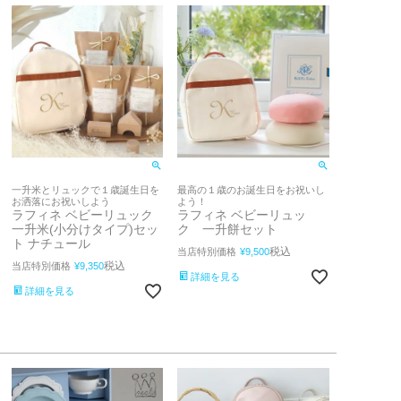
一升米とリュックで１歳誕生日を
最高の１歳のお誕生日をお祝いし
お洒落にお祝いしよう
よう！
ラフィネ ベビーリュック
ラフィネ ベビーリュッ
一升米(小分けタイプ)セッ
ク 一升餅セット
ト ナチュール
税込
当店特別価格
¥
9,500
税込
当店特別価格
¥
9,350
詳細を見る
詳細を見る