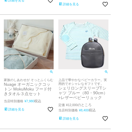
詳細を見る
詳細を見る
家族のしあわせが そっとふくらむ
上品で華やかなベビーカラー。実
Nuage オーガニックコッ
用的でオシャレなギフトです。
シェリロングスリーブTシ
トン MokuMoku フード付
ャツ ブルー（80・90cm）
きタオル３点セット
+レザーベビーリュック
税込
当店特別価格
¥
7,980
のところ
定価
¥
12,000
詳細を見る
税込
当店特別価格
¥
8,400
詳細を見る