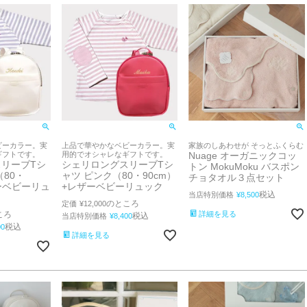
ビーカラー。実
上品で華やかなベビーカラー。実
家族のしあわせが そっとふくらむ
ギフトです。
用的でオシャレなギフトです。
Nuage オーガニックコッ
リーブTシ
シェリロングスリーブTシ
トン MokuMoku バスポン
80・
ャツ ピンク（80・90cm）
チョタオル３点セット
ザーベビーリュ
+レザーベビーリュック
税込
当店特別価格
¥
8,500
のところ
定価
¥
12,000
ころ
詳細を見る
税込
当店特別価格
¥
8,400
税込
00
詳細を見る