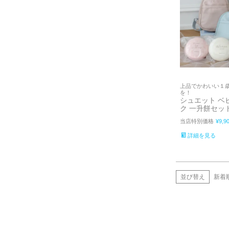
上品でかわいい１
を！
シュエット ベ
ク 一升餅セッ
当店特別価格
¥
9,9
詳細を見る
並び替え
新着