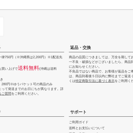
料
返品・交換
律750円（※沖縄県は2,200円）※1配送先
商品の品質につきましては、万全を期して
一不良・破損などがございましたら、商品到
にお知らせください。
送料無料
上お買い上げで
(沖縄は送料
不良品ではない商品で、お客様が返品をご
は、商品到着後５日以内に弊社までご返送
つき
くは
特定商取引法に基づく表示
をご利用く
 280円※ゆうパケット可の商品のみ
よって発送までのお日にちが異なります。詳
るご質問
をご利用ください。
ジ
サポート
ご利用ガイド
送料とお支払いについて