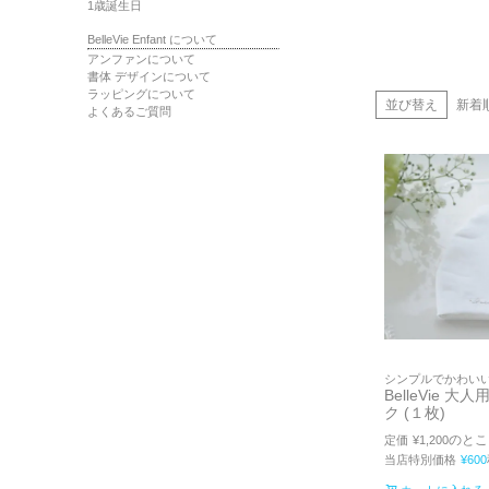
1歳誕生日
BelleVie Enfant について
アンファンについて
書体 デザインについて
ラッピングについて
並び替え
新着
よくあるご質問
シンプルでかわい
BelleVie 
ク (１枚)
のとこ
定価
¥
1,200
当店特別価格
¥
600