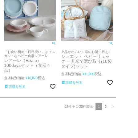
「お食い初め・百日祝い」は エレ
上品かわいい１歳のお誕生日を！
ガントなベビー食器レアーレ
シュエット ベビーリュッ
レアーレ（Reale）
ク 一升米で選び取り(10袋
100daysセット（食器４
タイプ)セット
点）
税込
当店特別価格
¥
11,000
税込
当店特別価格
¥
10,870
詳細を見る
詳細を見る
1
2
25
件中
1
-
20
件表示