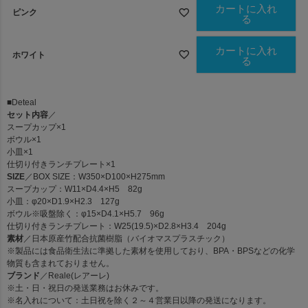
カートに入れ
ピンク
る
カートに入れ
ホワイト
る
■Deteal
セット内容
／
スープカップ×1
ボウル×1
小皿×1
仕切り付きランチプレート×1
SIZE
／BOX SIZE：W350×D100×H275mm
スープカップ：W11×D4.4×H5 82g
小皿：φ20×D1.9×H2.3 127g
ボウル※吸盤除く：φ15×D4.1×H5.7 96g
仕切り付きランチプレート：W25(19.5)×D2.8×H3.4 204g
素材
／日本原産竹配合抗菌樹脂（バイオマスプラスチック）
※製品には食品衛生法に準拠した素材を使用しており、BPA・BPSなどの化学
物質も含まれておりません。
ブランド
／Reale(レアーレ)
※土・日・祝日の発送業務はお休みです。
※名入れについて：土日祝を除く２～４営業日以降の発送になります。