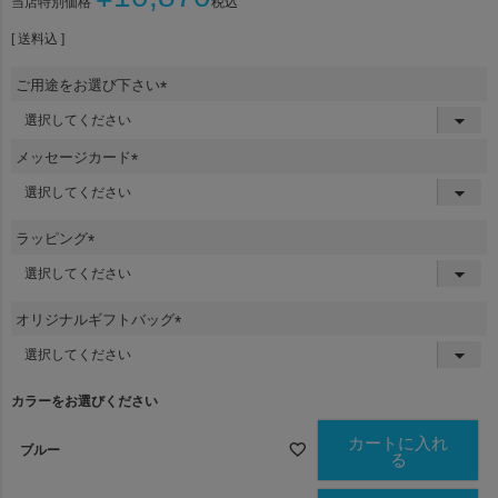
当店特別価格
税込
送料込
ご用途をお選び下さい
(
必
須
メッセージカード
)
(
必
須
ラッピング
)
(
必
須
オリジナルギフトバッグ
)
(
必
須
カラーをお選びください
)
カートに入れ
ブルー
る