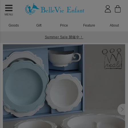
MENU
Goods
Gift
Price
Feature
About
Summer Sale 開催中！
HOME
ギフトセット
レアーレ（Reale） 100daysセット（食器４点）