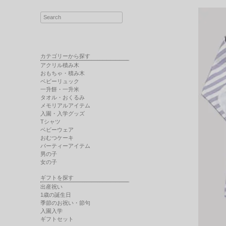
カテゴリーから探す
アクリル積み木
おもちゃ・積み木
ベビーリュック
一升餅・一升米
タオル・おくるみ
メモリアルアイテム
入園・入学グッズ
Tシャツ
ベビーウェア
おむつケーキ
パーティーアイテム
男の子
女の子
ギフトを探す
出産祝い
1歳の誕生日
季節のお祝い・節句
入園入学
ギフトセット