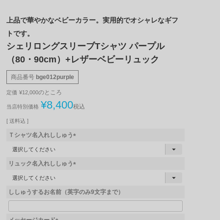
上品で華やかなベビーカラー。実用的でオシャレなギフ
トです。
シェリロングスリーブTシャツ パープル
（80・90cm）+レザーベビーリュック
商品番号
bge012purple
のところ
定価
¥
12,000
¥
8,400
税込
当店特別価格
送料込
Ｔシャツ名入れししゅう
(
必
リュック名入れししゅう
須
)
(
必
ししゅうするお名前（英字のみ9文字まで）
須
)