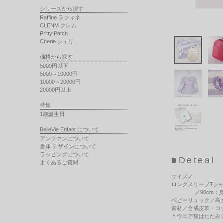
シリーズから探す
Raffine ラフィネ
CLENM クレム
Pritty Patch
Cherie シェリ
価格から探す
5000円以下
5000～10000円
10000～20000円
20000円以上
特集
1歳誕生日
BelleVie Enfant について
アンファンについて
書体 デザインについて
ラッピングについて
■Deteal
よくあるご質問
サイズ
／
ロングスリーブTシャツ
／90cm：身丈35
ベビーリュック／高さ2
素材
／合成皮革・コ
＊ウエア類はたたみ