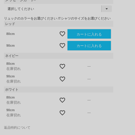
メッセージカード
(
必
須
リュックのカラーをお選びください
Tシャツのサイズをお選びください
)
レッド
80cm
カートに入れる
90cm
カートに入れる
ネイビー
80cm
—
在庫切れ
90cm
—
在庫切れ
ホワイト
80cm
—
在庫切れ
90cm
—
在庫切れ
返品特約について