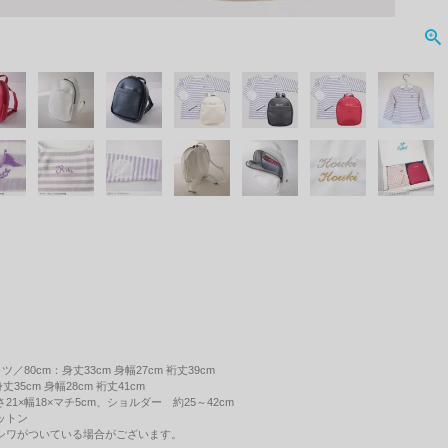
／80cm：身丈33cm 身幅27cm 裄丈39cm
cm 身幅28cm 裄丈41cm
1×幅18×マチ5cm、ショルダー 約25～42cm
ットン
シワがついている場合がございます。