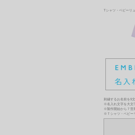
Tシャツ・ベビーリ
刺繍するお名前を9
※名入れ文字を大文
※製作開始から７営
※Ｔシャツ・ベビー