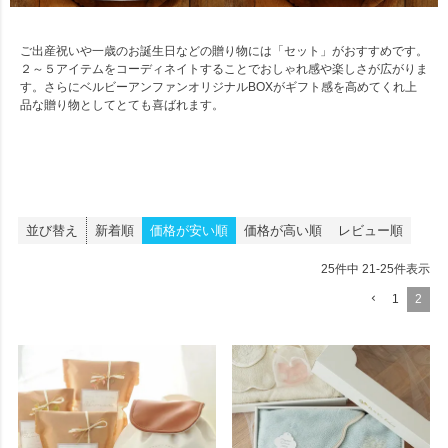
ご出産祝いや一歳のお誕生日などの贈り物には「セット」がおすすめです。
２～５アイテムをコーディネイトすることでおしゃれ感や楽しさが広がりま
す。さらにベルビーアンファンオリジナルBOXがギフト感を高めてくれ上
品な贈り物としてとても喜ばれます。
並び替え
新着順
価格が安い順
価格が高い順
レビュー順
25
件中
21
-
25
件表示
1
2