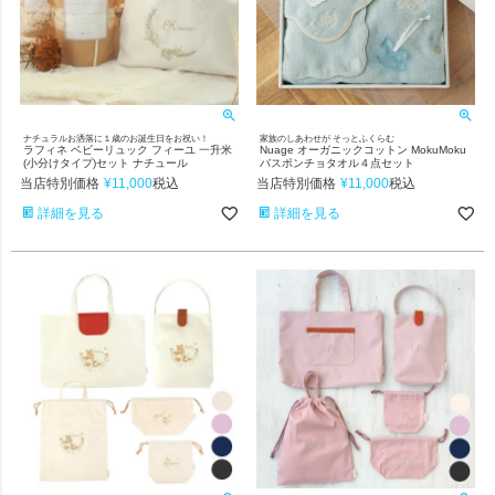
ナチュラルお洒落に１歳のお誕生日をお祝い！
家族のしあわせが そっとふくらむ
ラフィネ ベビーリュック フィーユ 一升米
Nuage オーガニックコットン MokuMoku
(小分けタイプ)セット ナチュール
バスポンチョタオル４点セット
当店特別価格
¥
11,000
当店特別価格
¥
11,000
税込
税込
詳細を見る
詳細を見る