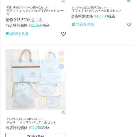
可愛い刺繍デザインの入園５点セット
シンプル上品な入園５点セット
ラフィネ レッスンバッグ５点セット レー
ラフィネ レッスンバッグ５点セット
ヴ
当店特別価格
¥
13,500
税込
定価
¥
16,500
のところ
詳細を見る
当店特別価格
¥
11,550
税込
詳細を見る
シンプルかわいい入園５点セット
ジョリー レッスンバッグ５点セット
当店特別価格
¥
11,200
税込
在庫切れ