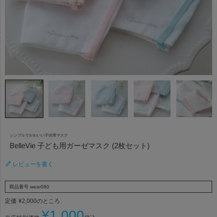
シンプルでかわいい子供用マスク
BelleVie 子ども用ガーゼマスク (2枚セット)
レビューを書く
商品番号
wear080
定価
¥
2,000
のところ
¥
1,000