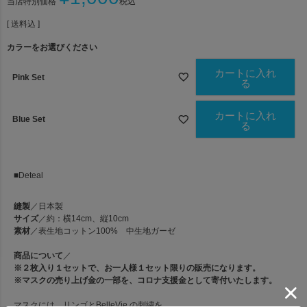
当店特別価格
税込
送料込
カラーをお選びください
カートに入れ
Pink Set
る
カートに入れ
Blue Set
る
■Deteal
縫製
／日本製
サイズ
／約：横14cm、縦10cm
素材
／表生地コットン100% 中生地ガーゼ
商品について
／
※
２枚入り１セットで、
お一人様１セット限り
の販売になります。
※
マスクの売り上げ金の一部を、コロナ支援金として寄付いたします。
マスクには、リンゴとBelleVie の刺繍を