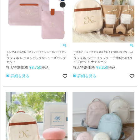
シンプル上品なレッスンバッグとシューズバッグセッ
一升米とリュックで１歳誕生日をお洒落にお祝いしよ
ト
う
ラフィネ レッスンバッグ&シューズバッグ
ラフィネ ベビーリュック 一升米(小分けタ
セット
イプ)セット ナチュール
当店特別価格
¥
8,750
当店特別価格
¥
9,350
税込
税込
詳細を見る
詳細を見る