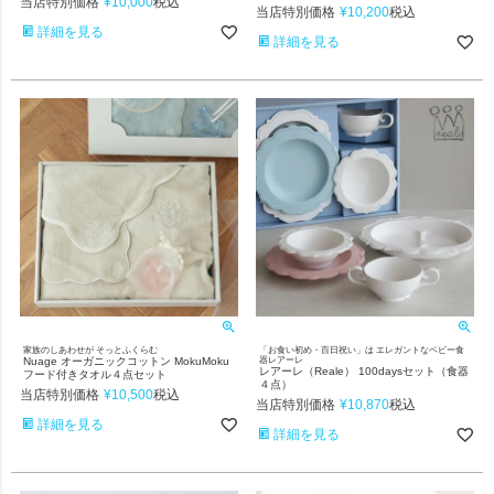
当店特別価格
¥
10,000
税込
当店特別価格
¥
10,200
税込
詳細を見る
詳細を見る
家族のしあわせが そっとふくらむ
「お食い初め・百日祝い」は エレガントなベビー食
Nuage オーガニックコットン MokuMoku
器レアーレ
レアーレ（Reale） 100daysセット（食器
フード付きタオル４点セット
４点）
当店特別価格
¥
10,500
税込
当店特別価格
¥
10,870
税込
詳細を見る
詳細を見る