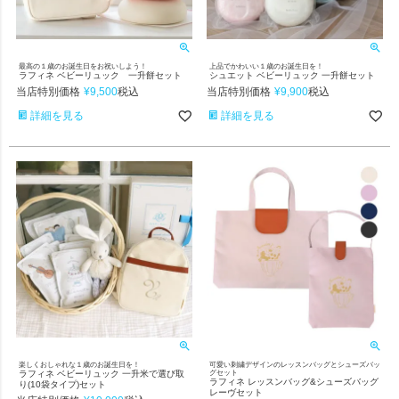
最高の１歳のお誕生日をお祝いしよう！
上品でかわいい１歳のお誕生日を！
ラフィネ ベビーリュック 一升餅セット
シュエット ベビーリュック 一升餅セット
当店特別価格
¥
9,500
当店特別価格
¥
9,900
税込
税込
詳細を見る
詳細を見る
楽しくおしゃれな１歳のお誕生日を！
可愛い刺繍デザインのレッスンバッグとシューズバッ
ラフィネ ベビーリュック 一升米で選び取
グセット
ラフィネ レッスンバッグ&シューズバッグ
り(10袋タイプ)セット
レーヴセット