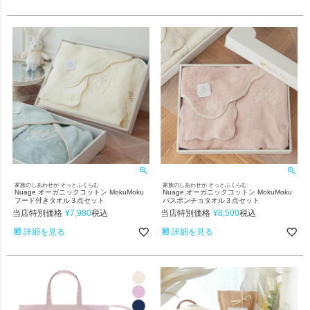
家族のしあわせが そっとふくらむ
家族のしあわせが そっとふくらむ
Nuage オーガニックコットン MokuMoku
Nuage オーガニックコットン MokuMoku
フード付きタオル３点セット
バスポンチョタオル３点セット
当店特別価格
¥
7,980
当店特別価格
¥
8,500
税込
税込
詳細を見る
詳細を見る