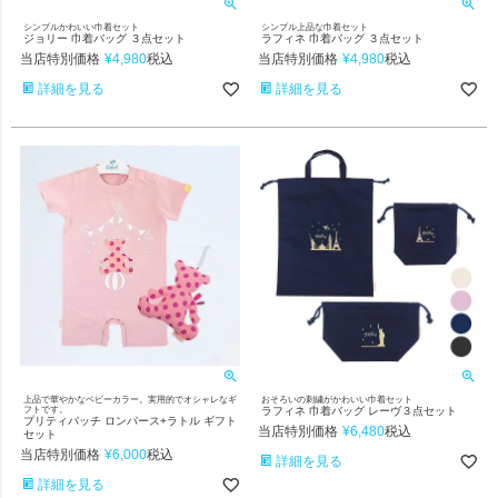
シンプルかわいい巾着セット
シンプル上品な巾着セット
ジョリー 巾着バッグ ３点セット
ラフィネ 巾着バッグ ３点セット
当店特別価格
¥
4,980
当店特別価格
¥
4,980
税込
税込
詳細を見る
詳細を見る
上品で華やかなベビーカラー。実用的でオシャレなギ
おそろいの刺繍がかわいい巾着セット
フトです。
ラフィネ 巾着バッグ レーヴ３点セット
プリティパッチ ロンパース+ラトル ギフト
当店特別価格
¥
6,480
税込
セット
当店特別価格
¥
6,000
税込
詳細を見る
詳細を見る