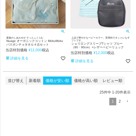
家族のしあわせが そっとふくらむ
上品で華やかなベビーカラー。実用的でオシャレなギ
Nuage オーガニックコットン MokuMoku
フトです。
シェリロングスリーブTシャツ ブルー
バスポンチョタオル４点セット
（80・90cm）+レザーベビーリュック
当店特別価格
¥
11,000
税込
当店特別価格
¥
12,000
税込
詳細を見る
詳細を見る
並び替え
新着順
価格が安い順
価格が高い順
レビュー順
25
件中
1
-
20
件表示
1
2