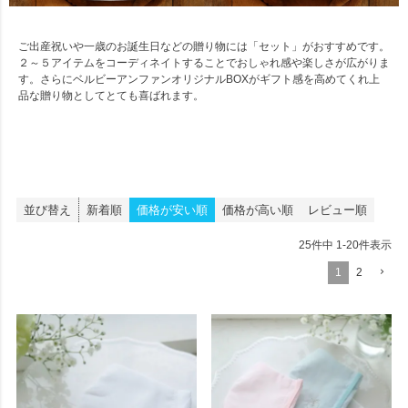
ご出産祝いや一歳のお誕生日などの贈り物には「セット」がおすすめです。
２～５アイテムをコーディネイトすることでおしゃれ感や楽しさが広がりま
す。さらにベルビーアンファンオリジナルBOXがギフト感を高めてくれ上
品な贈り物としてとても喜ばれます。
並び替え
新着順
価格が安い順
価格が高い順
レビュー順
25
件中
1
-
20
件表示
1
2