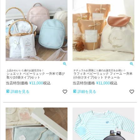
上品かわいい１歳のお誕生日を！
ナチュラルお洒落に１歳のお誕生日をお祝い！
シュエット ベビーリュック 一升米で選び
ラフィネ ベビーリュック フィーユ 一升米
取り(10袋タイプ)セット
(小分けタイプ)セット ナチュール
当店特別価格
¥
11,000
当店特別価格
¥
11,000
税込
税込
詳細を見る
詳細を見る