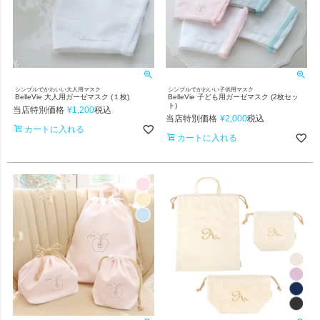
シンプルでかわいい大人用マスク
シンプルでかわいい子供用マスク
BelleVie 大人用ガーゼマスク (１枚)
BelleVie 子ども用ガーゼマスク (2枚セッ
ト)
当店特別価格
¥
1,200
税込
当店特別価格
¥
2,000
税込
カートに入れる
カートに入れる