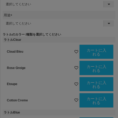
(
必
須
用途
)
(
必
須
ラトルのカラー
種類を選択してください
)
ラトルClear
カートに入
Cloud Bleu
れる
カートに入
Rose Greige
れる
カートに入
Etoupe
れる
カートに入
Cotton Creme
れる
ラトルBlue