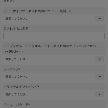
送料込
フード付きタオル名入れ刺繍について（無料）
(
必
須
名入れするお名前
生産
)
企画・刺繍
ループタオル・ミニタオル・ラトル名入れ追加オプションについて
（+1650円）
(
必
名入れについて
須
ラッピング
)
(
必
須
オリジナルギフトバッグ
)
(
必
その他
須
メッセージカード
)