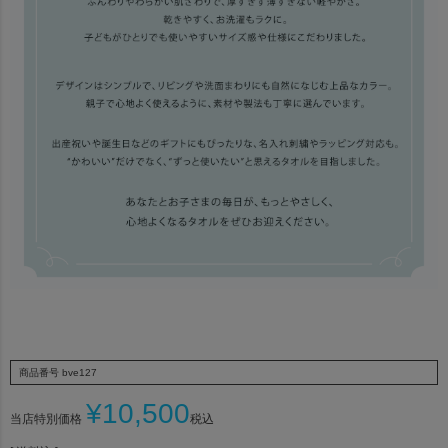
商品番号
bve127
¥
10,500
当店特別価格
税込
サイズ