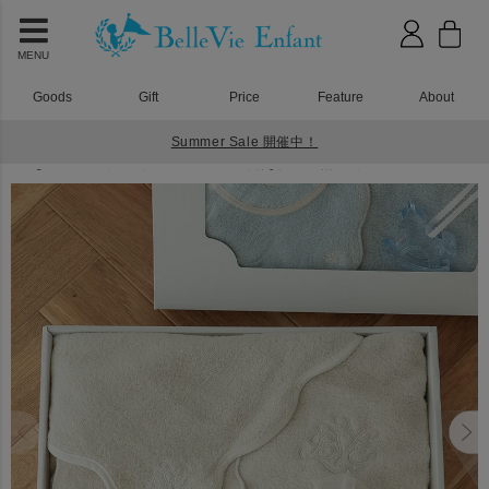
MENU
Goods
Gift
Price
Feature
About
Summer Sale 開催中！
HOME
タオル・おくるみ
Nuage オーガニックコットン MokuMoku フード付きタオル４点セット