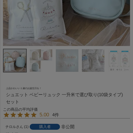
上品かわいい１歳のお誕生日を！
シュエット ベビーリュック 一升米で選び取り(10袋タイプ)
セット
5.00
4
非公開
購入者
チロル
1