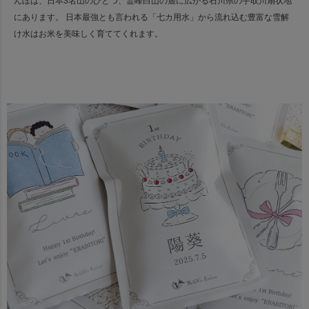
んぼは、日本3名山のひとつ、霊峰白山の麓に広がる石川県の手取川扇状地
にあります。
日本最強とも言われる「七カ用水」から流れ込む豊富な雪解
け水はお米を美味しく育ててくれます。