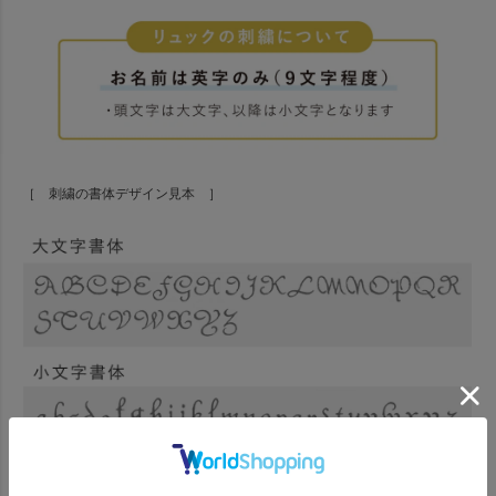
［ 刺繍の書体デザイン見本 ］