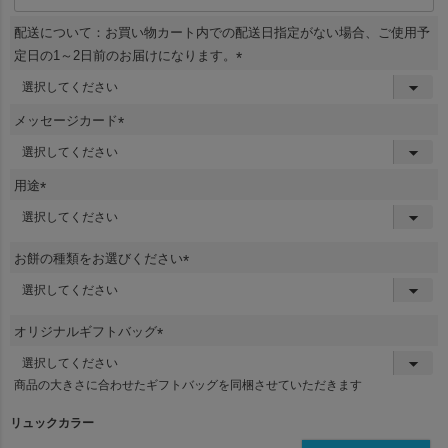
配送について：お買い物カート内での配送日指定がない場合、ご使用予
定日の1～2日前のお届けになります。
(
必
須
メッセージカード
)
(
必
須
用途
)
(
必
須
お餅の種類をお選びください
)
(
必
須
オリジナルギフトバッグ
)
(
必
商品の大きさに合わせたギフトバッグを同梱させていただきます
須
)
リュックカラー