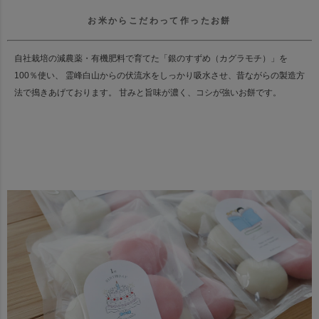
お米からこだわって作ったお餅
自社栽培の減農薬・有機肥料で育てた「銀のすずめ（カグラモチ）」を
100％使い、 霊峰白山からの伏流水をしっかり吸水させ、昔ながらの製造方
法で搗きあげております。 甘みと旨味が濃く、コシが強いお餅です。