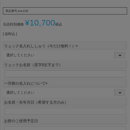
商品番号
bve108
¥
10,700
当店特別価格
税込
送料込
リュック名入れししゅう（今だけ無料！）
(
必
須
リュックお名前（英字9文字まで）
)
一升餅の名入れについて
(
必
須
お名前・生年月日（希望する方のみ）
)
お餅のご使用予定日