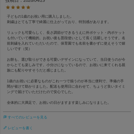
投稿日
2026/04/29
子どもの1歳のお祝い用に購入しました。

刺繍はとても丁寧で綺麗に仕上がっており、特別感があります。

リュックも可愛らしく、長さ調節ができるうえに外ポケット・内ポケット
も付いていて機能的。お祝い後も普段使いとして長く活躍しそうです。名
前刺繍を入れていただいたので、保育園でも名前を書かずに使えそうで嬉
しいです（笑）

お餅も、選び取りができる可愛いデザインになっていて、当日使うのが今
からとても楽しみです。小分けになっているので、お祝いに来てくれる親
族にも配りやすそうだと感じました。

1歳のお祝いに必要なものがこれ一つで揃うのが本当に便利で、準備の手
間が省けて助かりました。配送も使用日に合わせて、ちょうど良いタイミ
ングで届けていただけたので安心でした。

全体的に大満足で、お祝いの日がますます楽しみになりました。
すべてのレビューを見る
レビューを書く