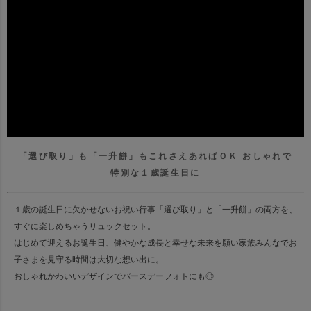
「選び取り」も「一升餅」もこれさえあればＯＫ
おしゃれで
特別な１歳誕生日に
１歳の誕生日に欠かせないお祝い行事
「選び取り」と「一升餅」の両方を、
すぐに楽しめちゃうリュックセット。
はじめて迎えるお誕生日、健やかな成長と幸せな未来を願い
家族みんなでお
子さまを見守る時間は大切な想い出に。
おしゃれかわいいデザインでバースデーフォトにも◎