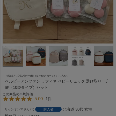
１歳誕生日に◎選び取り一升餅 おしゃれなベビーリュックに入れて
ベルビーアンファン ラフィネ ベビーリュック 選び取り一升
餅（10袋タイプ）セット
5.00
1
北海道
30代
女性
購入者
リャンオンマ
1