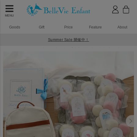
MENU
Goods
Gift
Price
Feature
About
Summer Sale 開催中！
HOME
一升餅 一升米で１歳のお誕生日をおしゃれにお祝いしよう
ベルビーアンファン ラフィネ ベビーリュック 選び取り一升餅（10袋タイプ）セット