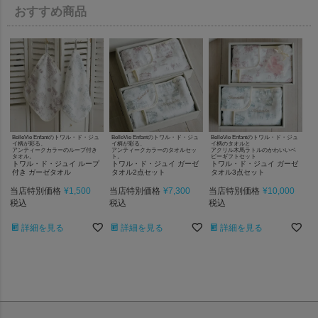
おすすめ商品
BelleVie Enfantのトワル・ド・ジュ
BelleVie Enfantのトワル・ド・ジュ
BelleVie Enfantのトワル・ド・ジュ
イ柄が彩る、
イ柄が彩る、
イ柄のタオルと
アンティークカラーのループ付き
アンティークカラーのタオルセッ
アクリル木馬ラトルのかわいいベ
タオル。
ト。
ビーギフトセット
トワル・ド・ジュイ ループ
トワル・ド・ジュイ ガーゼ
トワル・ド・ジュイ ガーゼ
付き ガーゼタオル
タオル2点セット
タオル3点セット
当店特別価格
¥
1,500
当店特別価格
¥
7,300
当店特別価格
¥
10,000
税込
税込
税込
詳細を見る
詳細を見る
詳細を見る