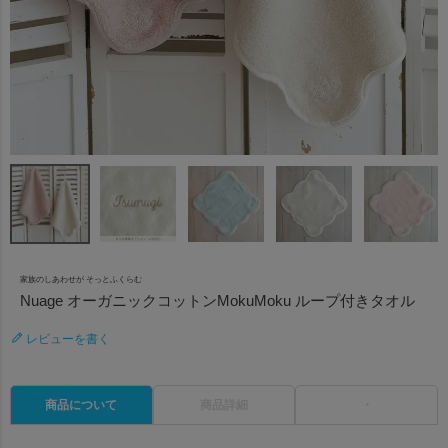
家族のしあわせが そっとふくらむ
Nuage オーガニックコットンMokuMoku ループ付きタオル
レビューを書く
商品について
商品詳細
・