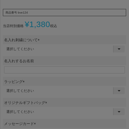
商品番号
bve124
¥
1,380
当店特別価格
税込
名入れ刺繍について
(
必
須
名入れするお名前
)
ラッピング
(
必
須
オリジナルギフトバッグ
)
(
必
須
メッセージカード
)