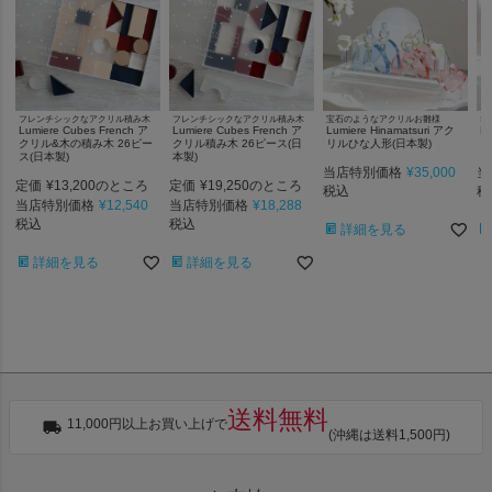
フレンチシックなアクリル積み木
フレンチシックなアクリル積み木
宝石のようなアクリルお雛様
幸
Lumiere Cubes French ア
Lumiere Cubes French ア
Lumiere Hinamatsuri アク
Lu
クリル&木の積み木 26ピー
クリル積み木 26ピース(日
リルひな人形(日本製)
ア
ス(日本製)
本製)
当店特別価格
¥
35,000
当
定価
¥
13,200
定価
¥
19,250
のところ
のところ
税込
税
当店特別価格
¥
12,540
当店特別価格
¥
18,288
税込
税込
詳細を見る
詳細を見る
詳細を見る
送料無料
11,000円以上お買い上げで
(沖縄は送料1,500円)