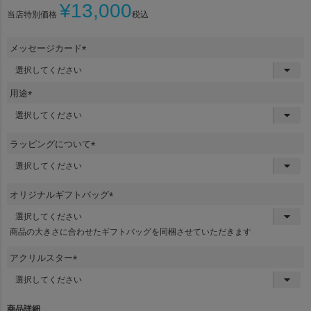
¥
13,000
当店特別価格
税込
メッセージカード
(
必
須
用途
)
(
必
須
ラッピングについて
)
(
必
須
オリジナルギフトバッグ
)
(
必
商品の大きさに合わせたギフトバッグを同梱させていただきます
須
)
アクリルスター
(
必
須
商品詳細