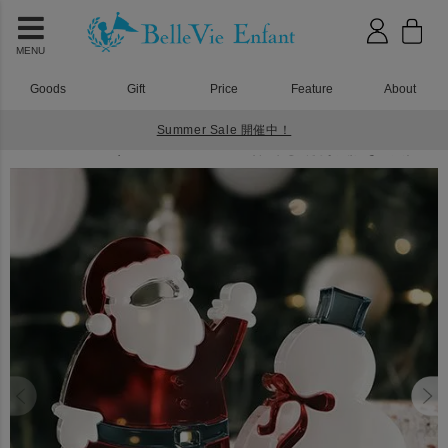
MENU
Goods
Gift
Price
Feature
About
Summer Sale 開催中！
HOME
アクリル積み木
Lumiere Cubes Wish upon a Snowman and Santa（サンタと雪だるまに願いを込めて）