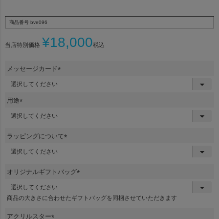
商品番号
bve096
¥
18,000
当店特別価格
税込
メッセージカード
(
必
須
用途
)
(
必
須
ラッピングについて
)
(
必
須
オリジナルギフトバッグ
)
(
必
商品の大きさに合わせたギフトバッグを同梱させていただきます
須
)
アクリルスター