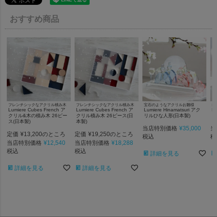
おすすめ商品
フレンチシックなアクリル積み木
フレンチシックなアクリル積み木
宝石のようなアクリルお雛様
幸
Lumiere Cubes French ア
Lumiere Cubes French ア
Lumiere Hinamatsuri アク
Lu
クリル&木の積み木 26ピー
クリル積み木 26ピース(日
リルひな人形(日本製)
ア
ス(日本製)
本製)
当店特別価格
¥
35,000
当
定価
¥
13,200
定価
¥
19,250
のところ
のところ
税込
税
当店特別価格
¥
12,540
当店特別価格
¥
18,288
税込
税込
詳細を見る
詳細を見る
詳細を見る