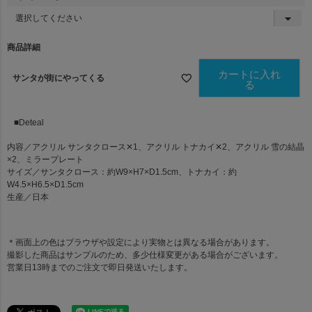
(
必
須
商品詳細
)
カートに入れ
サンタが街にやってくる
る
■Deteal
内容／アクリル サンタクロース✕1、アクリル トナカイ✕2、アクリル 雪の結晶
×2、ミラープレート
サイズ／サンタクロース：約W9×H7×D1.5cm、トナカイ：約
W4.5×H6.5×D1.5cm
生産／日本
＊画面上の色はブラウザや設定により実物とは異なる場合があります。
撮影した商品はサンプルのため、多少仕様変更がある場合がございます。
営業日13時までのご注文で即日発送いたします。