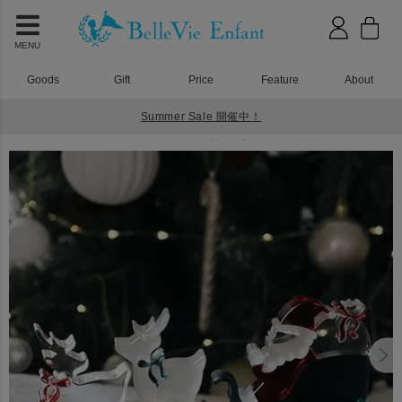
MENU
Goods
Gift
Price
Feature
About
Summer Sale 開催中！
HOME
アクリル積み木
Lumiere Cubes Santa Claus is Comin' to Town（サンタが街にやってくる）