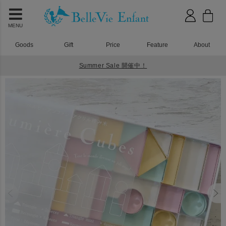
MENU
Goods
Gift
Price
Feature
About
Summer Sale 開催中！
HOME
アクリル積み木
Lumiere Cubes Feerie アクリル積み木 26ピース(日本製)