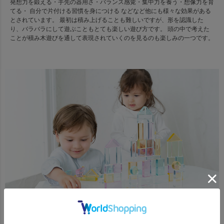
発想力を鍛える・手先の器用さ・バランス感覚・集中力を養う・想像力を育
てる・ 自分で片付ける習慣を身につける などなど他にも様々な効果がある
とされています。 最初は積み上げることも難しいですが、形を認識した
り、バラバラにして遊ぶこともとても楽しい遊び方です。 頭の中で考えた
ことが積み木遊びを通して表現されていくのを見るのも楽しみの一つです。
子供から大人まで成長に合わせて楽しめる