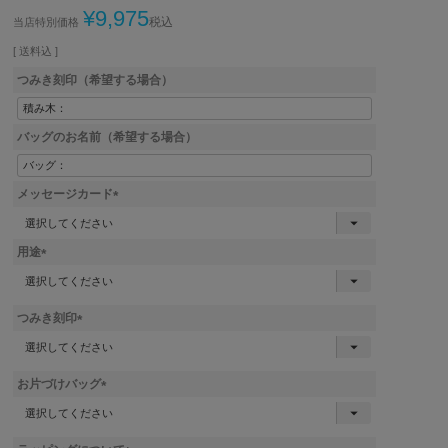
¥
9,975
税込
当店特別価格
送料込
つみき刻印（希望する場合）
バッグのお名前（希望する場合）
メッセージカード
(
必
用途
須
)
(
必
須
つみき刻印
)
(
必
須
お片づけバッグ
)
(
必
須