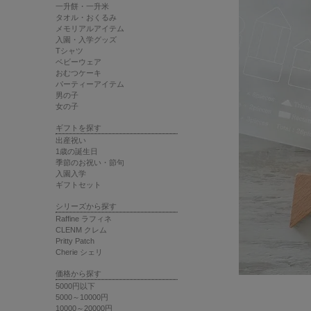
一升餅・一升米
タオル・おくるみ
メモリアルアイテム
入園・入学グッズ
Tシャツ
ベビーウェア
おむつケーキ
パーティーアイテム
男の子
女の子
ギフトを探す
出産祝い
1歳の誕生日
季節のお祝い・節句
入園入学
ギフトセット
シリーズから探す
Raffine ラフィネ
CLENM クレム
Pritty Patch
Cherie シェリ
価格から探す
5000円以下
5000～10000円
10000～20000円