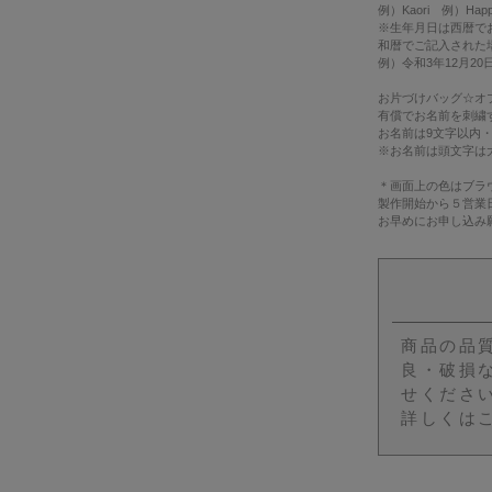
例）Kaori 例）Happ
※生年月日は西暦で
和暦でご記入された
例）令和3年12月20日 →
お片づけバッグ☆オ
有償でお名前を刺繍
お名前は9文字以内
※お名前は頭文字は
＊画面上の色はブラ
製作開始から５営業
お早めにお申し込み
商品の品
良・破損
せくださ
詳しくは