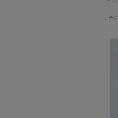
キラ
お子