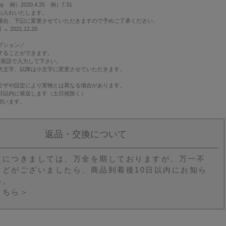
y 例）2020.4.25 例）7.31
お入れいたします。
場合、下記に変更させていただきますので予めご了承ください。
 2021.12.20
プション
／
することができます。
・英語で入力して下さい。
大文字、以降は小文字に変更させていただきます。
ウザや設定により実物とは異なる場合があります。
日以内に発送します（土日祝除く）
願います。
返品・交換について
質につきましては、万全を期しておりますが、万一不
などがございましたら、商品到着後10日以内にお知ら
い。
こちら＞