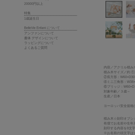
20000円以上
特集
1歳誕生日
BelleVie Enfant について
アンファンについて
書体 デザインについて
ラッピングについて
よくあるご質問
内容
／アクリル積み木
積み木サイズ
／約 ①
②長方形：W60×D30
④ミニ三角形：W38×D
⑥ブリッジ：W60×D1
対象年齢
／３歳～
生産
／日本
ヨーロッパ安全規格(
積み木☆刻印オプシ
有償でお名前や生年
刻印する内容を9文
※お名前の頭文字は