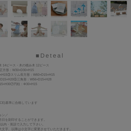
■Deteal
 14ピース・木の積み木 12ピース
正方形：W30×D30×H15
×H15③スリム長方形：W60×D15×H15
15×H20⑤三角形：W56×D15×H28
5×H30⑦円柱：Φ30×H15
CE)基準に合格しています
ョン
／
月日を刻印することができます。
字以内・英語で入力して下さい。
大文字、以降は小文字に変更させていただきます。