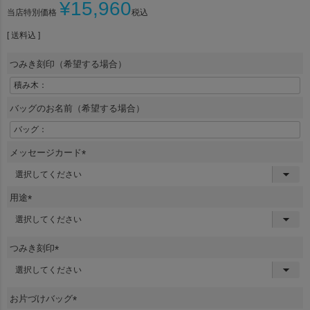
¥
15,960
当店特別価格
税込
送料込
つみき刻印（希望する場合）
バッグのお名前（希望する場合）
メッセージカード
(
必
須
用途
)
(
必
須
つみき刻印
)
(
必
須
お片づけバッグ
)