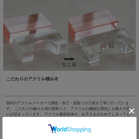
こだわりのアクリル積み木
国内のアクリルメーカーで調色・加工・面取りの工程を丁寧に行っていま
す。 こだわりの触り心地の面取りと、アクリルの繊細な調色にも職人の思
いが詰まっています。 アクリル素材自体が、お子さまがなめてしまっても
問題のない素材になっております。 角をなくし丸みを帯びた使用で、手に
なじむ優しい触り心地を実現しています。 小さなお子様でも持ちやすく、
小さすぎず大きすぎないちょうど良いサイズ感の積み木です。