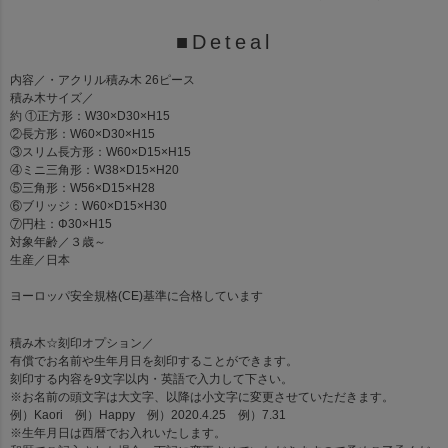
■Deteal
内容
／・アクリル積み木 26ピース
積み木サイズ
／
約 ①正方形：W30×D30×H15
②長方形：W60×D30×H15
③スリム長方形：W60×D15×H15
④ミニ三角形：W38×D15×H20
⑤三角形：W56×D15×H28
⑥ブリッジ：W60×D15×H30
⑦円柱：Φ30×H15
対象年齢
／３歳～
生産
／日本
ヨーロッパ安全規格(CE)基準に合格しています
積み木☆刻印オプション
／
有償でお名前や生年月日を刻印することができます。
刻印する内容を9文字以内・英語で入力して下さい。
※お名前の頭文字は大文字、以降は小文字に変更させていただきます。
例）Kaori 例）Happy 例）2020.4.25 例）7.31
※生年月日は西暦でお入れいたします。