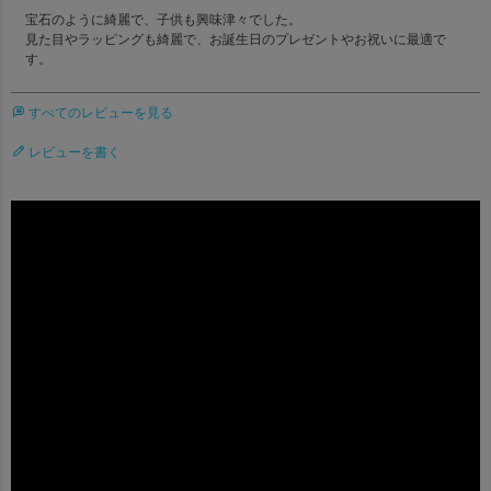
宝石のように綺麗で、子供も興味津々でした。

見た目やラッピングも綺麗で、お誕生日のプレゼントやお祝いに最適で
す。
すべてのレビューを見る
レビューを書く