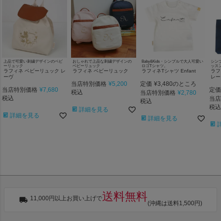
上品で可愛い刺繍デザインのベビ
おしゃれで上品な刺繍デザインの
Baby&Kids・シンプルで大人可愛い
シン
ーリュック
ベビーリュック
ロゴTシャツ。
ッス
ラフィネ ベビーリュック レ
ラフィネ ベビーリュック
ラフィネTシャツ Enfant
ラフ
ーヴ
レー
当店特別価格
¥
5,200
定価
¥
3,480
のところ
当店特別価格
¥
7,680
定価
税込
当店特別価格
¥
2,780
税込
当店
税込
税込
詳細を見る
詳細を見る
詳細を見る
送料無料
11,000円以上お買い上げで
(沖縄は送料1,500円)