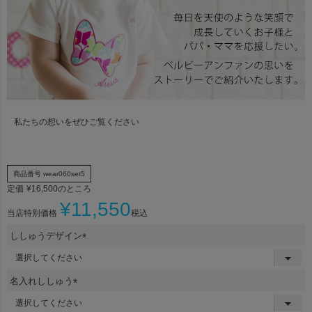
私たちの想いをぜひご覧ください
商品番号
wear060set5
定価
¥
16,500
のところ
¥
11,550
当店特別価格
税込
ししゅうデザイン
(
必
須
名入れししゅう
)
(
必