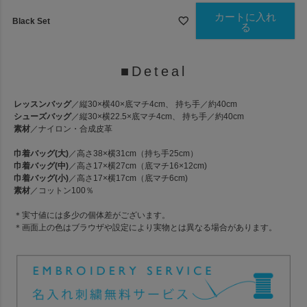
カートに入れ
Black Set
る
■Deteal
レッスンバッグ
／縦30×横40×底マチ4cm、 持ち手／約40cm
シューズバッグ
／縦30×横22.5×底マチ4cm、 持ち手／約40cm
素材
／ナイロン・合成皮革
巾着バッグ(大)
／高さ38×横31cm（持ち手25cm）
巾着バッグ(中)
／高さ17×横27cm（底マチ16×12cm)
巾着バッグ(小)
／高さ17×横17cm（底マチ6cm)
素材
／コットン100％
＊実寸値には多少の個体差がございます。
＊画面上の色はブラウザや設定により実物とは異なる場合があります。