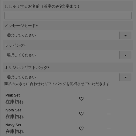
須
ししゅうするお名前（英字のみ9文字まで）
)
メッセージカード
(
必
須
ラッピング
)
(
必
須
オリジナルギフトバッグ
)
(
必
商品の大きさに合わせたギフトバッグを同梱させていただきます
須
)
Pink Set
—
在庫切れ
Ivory Set
—
在庫切れ
Navy Set
—
在庫切れ