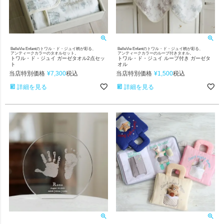
BelleVie Enfantのトワル・ド・ジュイ柄が彩る、
BelleVie Enfantのトワル・ド・ジュイ柄が彩る、
アンティークカラーのタオルセット。
アンティークカラーのループ付きタオル。
トワル・ド・ジュイ ガーゼタオル2点セッ
トワル・ド・ジュイ ループ付き ガーゼタ
ト
オル
当店特別価格
¥
7,300
当店特別価格
¥
1,500
税込
税込
詳細を見る
詳細を見る