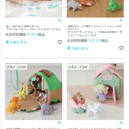
楽しく遊びながら図形が学べる♪
恐竜好きキッズが夢中に オスカーアンドエレンの布
アクリルパターンブロックス＆タングラム
のおもちゃ
オスカーアンドエレン（Oskar＆Ellen）ダ
当店特別価格
¥
3,970
税込
イナソーロックハウス
当店特別価格
¥
11,310
税込
詳細を見る
詳細を見る
大好きな動物たちといつでも一緒に オスカーアンド
ママも欲しくなっちゃう オスカーアンドエレンの布