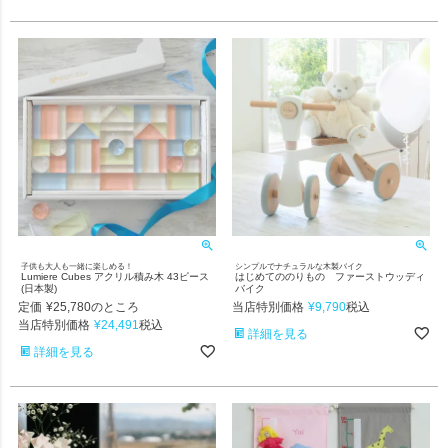
子供も大人も一緒に楽しめる！
シンプルでナチュラルな木製バイク
Lumiere Cubes アクリル積み木 43ピース
はじめてののりもの ファーストウッディ
(日本製)
バイク
定価
¥
25,780
当店特別価格
¥
9,790
のところ
税込
当店特別価格
¥
24,491
税込
詳細を見る
詳細を見る