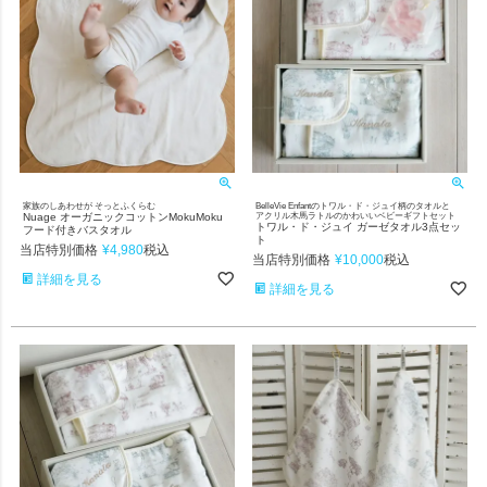
家族のしあわせが そっとふくらむ
BelleVie Enfantのトワル・ド・ジュイ柄のタオルと
Nuage オーガニックコットンMokuMoku
アクリル木馬ラトルのかわいいベビーギフトセット
トワル・ド・ジュイ ガーゼタオル3点セッ
フード付きバスタオル
ト
当店特別価格
¥
4,980
税込
当店特別価格
¥
10,000
税込
詳細を見る
詳細を見る