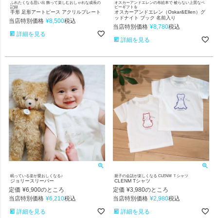
ふれたくなる思い出 飾って楽しむおしゃれな成長の
オスカーアンドエレンの布絵本で 被らない上質なベ
記録
ビーギフトを
手形 足形アートピース アクリルプレート
オスカーアンドエレン（Oskar&Ellen）グ
ッドナイト ブック 名前入り
当店特別価格
¥
8,500
税込
当店特別価格
¥
8,780
税込
詳細を見る
詳細を見る
眠っている姿が愛おしくなる♪
親子の会話が楽しくなる CLENM Ｔシャツ
ジョリースリーパー
CLENM Tシャツ
定価
¥
6,900
定価
¥
3,980
のところ
のところ
当店特別価格
¥
6,210
当店特別価格
¥
2,980
税込
税込
詳細を見る
詳細を見る