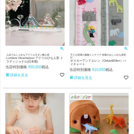
上品でおしゃれなアクリルモダン雛人形
子ども部屋の素敵インテリア 布製のおしゃれな身長
Lumiere Hinamatsuri アクリルひな人形 ト
計
オスカーアンドエレン（Oskar&Ellen）ハ
ラディショナル(日本製)
イチャート
当店特別価格
¥
50,000
税込
当店特別価格
¥
10,650
税込
詳細を見る
詳細を見る