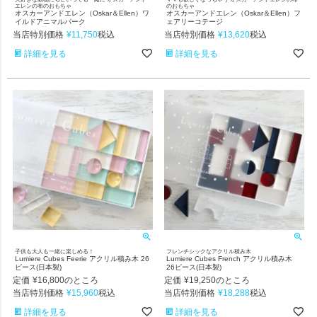
エレンの布のおもちゃ
のおもちゃ
オスカーアンドエレン（Oskar＆Ellen）ワ
オスカーアンドエレン（Oskar＆Ellen）フ
イルドアニマルパーク
ェアリーコテージ
当店特別価格
¥
11,750
当店特別価格
¥
13,620
税込
税込
詳細を見る
詳細を見る
子供も大人も一緒に楽しめる！
フレンチシックなアクリル積み木
Lumiere Cubes Feerie アクリル積み木 26
Lumiere Cubes French アクリル積み木
ピース(日本製)
26ピース(日本製)
定価
¥
16,800
定価
¥
19,250
のところ
のところ
当店特別価格
¥
15,960
当店特別価格
¥
18,288
税込
税込
詳細を見る
詳細を見る