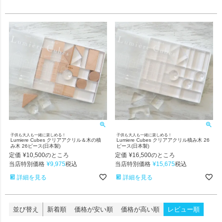
子供も大人も一緒に楽しめる！
子供も大人も一緒に楽しめる！
Lumiere Cubes クリアアクリル＆木の積
Lumiere Cubes クリアアクリル積み木 26
み木 26ピース(日本製)
ピース(日本製)
定価
¥
10,500
定価
¥
16,500
のところ
のところ
当店特別価格
¥
9,975
当店特別価格
¥
15,675
税込
税込
詳細を見る
詳細を見る
並び替え
新着順
価格が安い順
価格が高い順
レビュー順