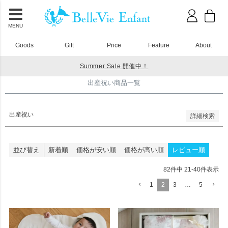
並び順
新着順
登録順
MENU
価格が安い順
価格が高い順
Goods
Gift
Price
Feature
About
優先度順
レビュー順
Summer Sale 開催中！
キーワードヒット順
HOME
出産祝い商品一覧
出産祝い商品一覧
検索
出産祝い
詳細検索
並び替え
新着順
価格が安い順
価格が高い順
レビュー順
82
件中
21
-
40
件表示
1
2
3
…
5