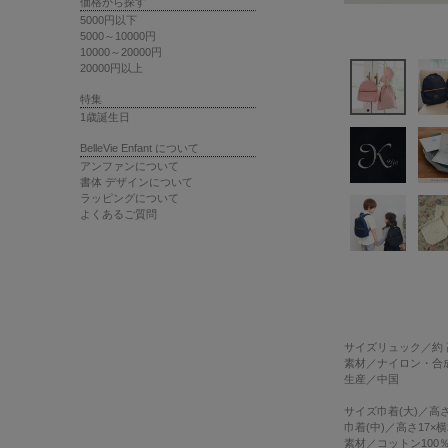
価格から探す
5000円以下
5000～10000円
10000～20000円
20000円以上
特集
1歳誕生日
BelleVie Enfant について
アンファンについて
書体 デザインについて
ラッピングについて
よくあるご質問
サイズ
リュック／約 高
素材
／ナイロン・合
生産
／中国
サイズ
巾着(大)／高さ
巾着(中)／高さ17×横2
素材／コットン100