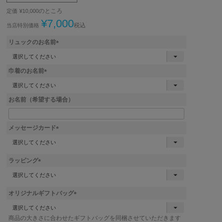
のところ
定価
¥
10,000
¥
7,000
税込
当店特別価格
リュックのお名前
(
必
巾着のお名前
須
)
(
必
お名前（希望する場合）
須
)
メッセージカード
(
必
須
ラッピング
)
(
必
須
オリジナルギフトバッグ
)
(
必
商品の大きさに合わせたギフトバッグを同梱させていただきます