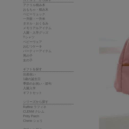
アクリル積み木
おもちゃ・積み木
ベビーリュック
一升餅・一升米
タオル・おくるみ
メモリアルアイテム
入園・入学グッズ
Tシャツ
ベビーウェア
おむつケーキ
パーティーアイテム
男の子
女の子
ギフトを探す
出産祝い
1歳の誕生日
季節のお祝い・節句
入園入学
ギフトセット
シリーズから探す
Raffine ラフィネ
CLENM クレム
Pritty Patch
Cherie シェリ