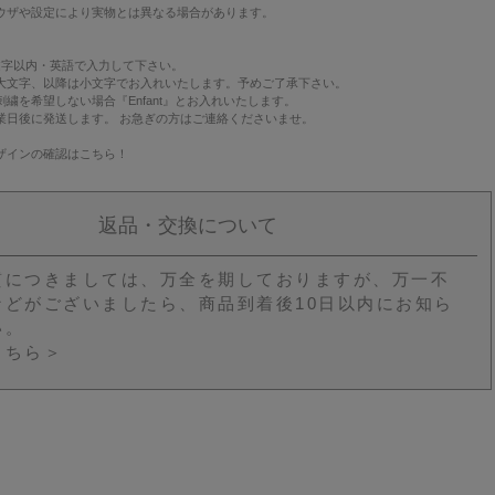
ウザや設定により実物とは異なる場合があります。
文字以内・英語で入力して下さい。
大文字、以降は小文字でお入れいたします。予めご了承下さい。
繍を希望しない場合『Enfant』とお入れいたします。
業日後に発送します。 お急ぎの方はご連絡くださいませ。
ザインの確認は
こちら！
返品・交換について
質につきましては、万全を期しておりますが、万一不
などがございましたら、商品到着後10日以内にお知ら
い。
こちら＞