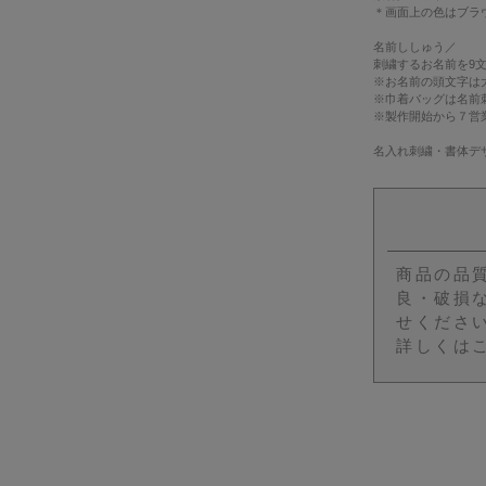
＊画面上の色はブラ
名前ししゅう
／
刺繍するお名前を9
※お名前の頭文字は
※巾着バッグは名前刺
※製作開始から７営
名入れ刺繍・書体デ
商品の品
良・破損
せくださ
詳しくは