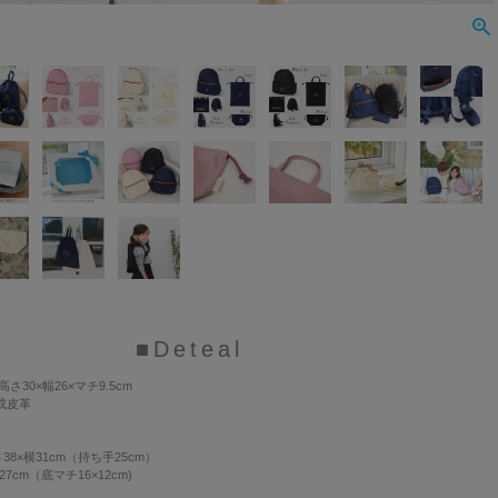
■Deteal
さ30×幅26×マチ9.5cm
成皮革
38×横31cm（持ち手25cm）
7cm（底マチ16×12cm)
％