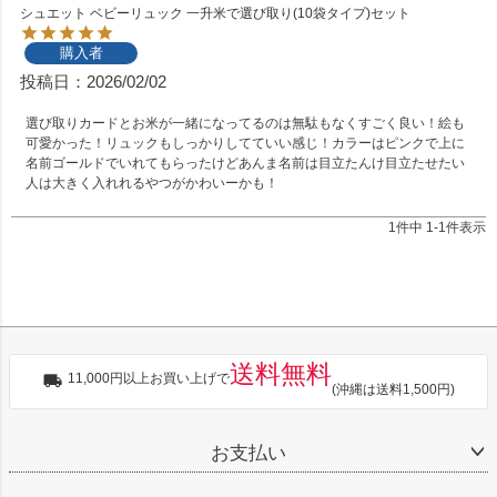
シュエット ベビーリュック 一升米で選び取り(10袋タイプ)セット
購入者
投稿日
2026/02/02
選び取りカードとお米が一緒になってるのは無駄もなくすごく良い！絵も
可愛かった！リュックもしっかりしてていい感じ！カラーはピンクで上に
名前ゴールドでいれてもらったけどあんま名前は目立たんけ目立たせたい
人は大きく入れれるやつがかわいーかも！
1
件中
1
-
1
件表示
送料無料
11,000円以上お買い上げで
(沖縄は送料1,500円)
お支払い