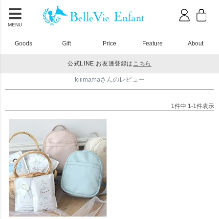
MENU
Goods
Gift
Price
Feature
About
公式LINE お友達登録は
こちら
HOME
kiiimamaさんのレビュー
kiiimamaさんのレビュー
1
件中
1
-
1
件表示