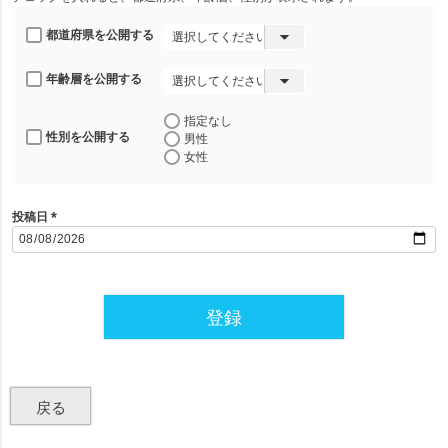
都道府県を公開する
年齢層を公開する
指定なし
性別を公開する
男性
女性
投稿日
(
必
須
)
登録
戻る