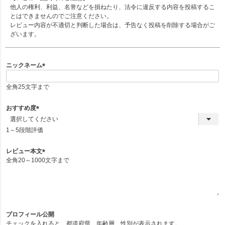
他人の権利、利益、名誉などを損ねたり、法令に違反する内容を投稿するこ
とはできませんのでご注意ください。
レビュー内容が不適切と判断した場合は、予告なく投稿を削除する場合がご
ざいます。
ニックネーム
(
必
全角25文字まで
須
)
おすすめ度
(
必
1～5段階評価
須
)
レビュー本文
全角20～1000文字まで
(
必
須
)
プロフィール公開
チェックを入れると、都道府県、年齢層、性別が表示されます。