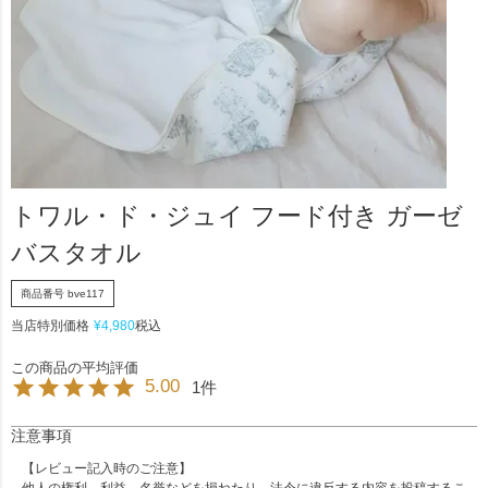
トワル・ド・ジュイ フード付き ガーゼ
バスタオル
商品番号
bve117
当店特別価格
¥
4,980
税込
5.00
1
注意事項
【レビュー記入時のご注意】
他人の権利、利益、名誉などを損ねたり、法令に違反する内容を投稿するこ