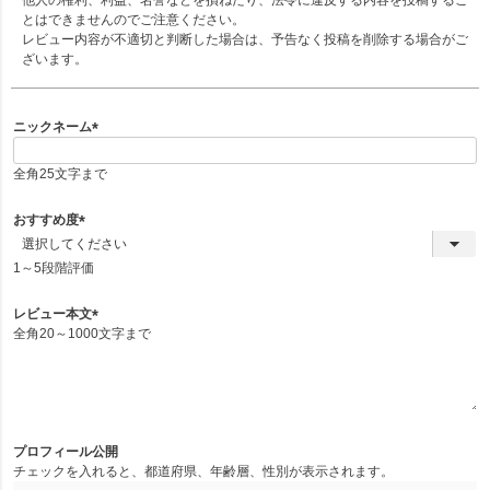
とはできませんのでご注意ください。
レビュー内容が不適切と判断した場合は、予告なく投稿を削除する場合がご
ざいます。
ニックネーム
(
必
全角25文字まで
須
)
おすすめ度
(
必
1～5段階評価
須
)
レビュー本文
全角20～1000文字まで
(
必
須
)
プロフィール公開
チェックを入れると、都道府県、年齢層、性別が表示されます。