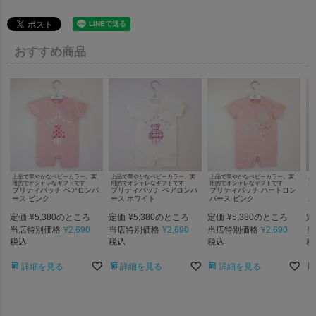
おすすめ商品
上品で華やかなベビーカラー。実
上品で華やかなベビーカラー。実
上品で華やかなベビーカラー。実
上
用的でオシャレなギフトです
用的でオシャレなギフトです
用的でオシャレなギフトです
用
プリティパッチ ベアロンパ
プリティパッチ ベアロンパ
プリティパッチ ハートロン
プ
ース ピンク
ース ホワイト
パース ピンク
パ
定価
¥
5,380
定価
¥
5,380
定価
¥
5,380
定
のところ
のところ
のところ
当店特別価格
¥
2,690
当店特別価格
¥
2,690
当店特別価格
¥
2,690
当
税込
税込
税込
税
詳細を見る
詳細を見る
詳細を見る