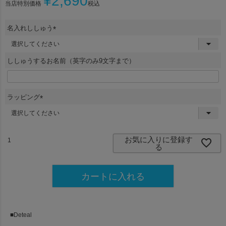
¥
2,690
当店特別価格
税込
名入れししゅう
(
必
須
ししゅうするお名前（英字のみ9文字まで）
)
ラッピング
(
必
須
)
お気に入りに登録す
る
カートに入れる
■Deteal