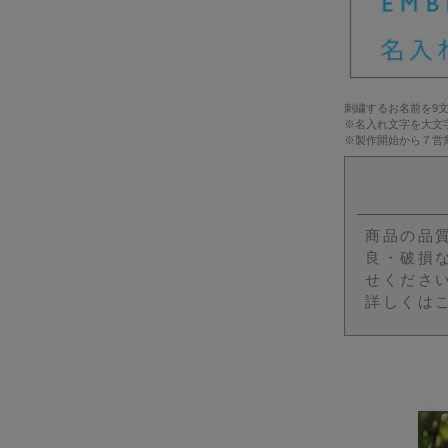
刺繍するお名前を9
※名入れ文字を大文
※製作開始から７営
商品の品
良・破損
せくださ
詳しくは