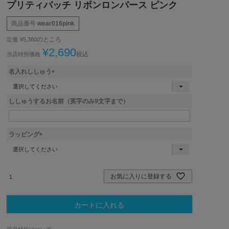
プリティパッチ リボンロンパース ピンク
商品番号
wear016pink
のところ
定価
¥
5,380
¥
2,690
税込
当店特別価格
名入れししゅう
(
必
ししゅうするお名前（英字のみ9文字まで）
須
)
ラッピング
(
必
須
)
お気に入りに登録する
カートに入れる