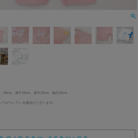
：48cm、身巾29cm、肩巾23cm、袖巾10cm
%
シワがついている場合がございます。