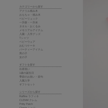
カテゴリーから探す
アクリル積み木
おもちゃ・積み木
ベビーリュック
一升餅・一升米
タオル・おくるみ
メモリアルアイテム
入園・入学グッズ
Tシャツ
ベビーウェア
おむつケーキ
パーティーアイテム
男の子
女の子
ギフトを探す
出産祝い
1歳の誕生日
季節のお祝い・節句
入園入学
ギフトセット
シリーズから探す
Raffine ラフィネ
CLENM クレム
Pritty Patch
Cherie シェリ