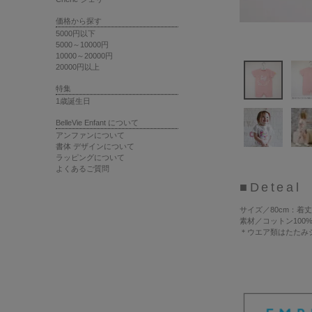
価格から探す
5000円以下
5000～10000円
10000～20000円
20000円以上
特集
1歳誕生日
BelleVie Enfant について
アンファンについて
書体 デザインについて
ラッピングについて
よくあるご質問
■Deteal
サイズ
／80cm：着丈
素材
／コットン100
＊ウエア類はたたみ