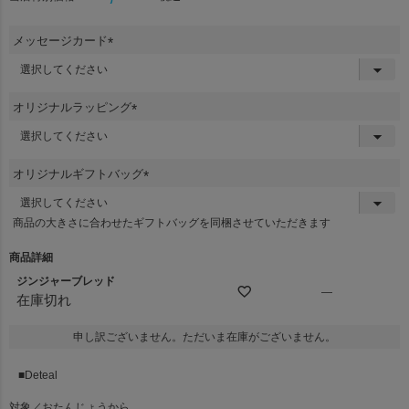
メッセージカード
(
必
須
オリジナルラッピング
)
(
必
須
オリジナルギフトバッグ
)
(
必
商品の大きさに合わせたギフトバッグを同梱させていただきます
須
)
商品詳細
ジンジャーブレッド
—
在庫切れ
申し訳ございません。ただいま在庫がございません。
■Deteal
対象／おたんじょうから