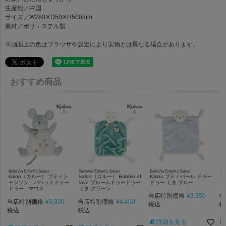
生産地／中国
サイズ／W280✕D50✕H500mm
素材／ポリエステル製
※画面上の色はブラウザや設定により実物とは異なる場合があります。
おすすめ商品
BelleVie Enfant's Select
BelleVie Enfant's Select
BelleVie Enfant's Select
Bel
kaloo（カルー） プティシ
kaloo（カルー） Bubble of
Kaloo プティパール ドゥー
K
ャンソン パペットドゥー
love プルームドゥードゥー
ドゥー くま ブルー
ブ
ドゥー マウス
くま グリーン
当店特別価格
¥
3,850
当
当店特別価格
¥
3,300
当店特別価格
¥
4,400
税込
税
税込
税込
詳細を見る