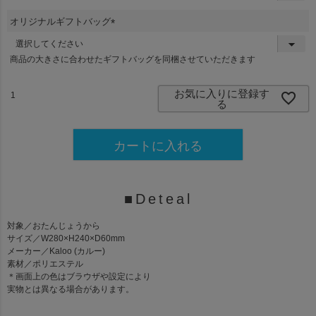
必
須
オリジナルギフトバッグ
)
(
必
商品の大きさに合わせたギフトバッグを同梱させていただきます
須
)
お気に入りに登録す
る
カートに入れる
■Deteal
対象／おたんじょうから
サイズ／W280×H240×D60mm
メーカー／Kaloo (カルー)
素材／ポリエステル
＊画面上の色はブラウザや設定により
実物とは異なる場合があります。