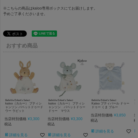
※こちらの商品はkaloo専用ボックスにてお届けします。
予めご了承くださいませ。
おすすめ商品
BelleVie Enfant's Select
BelleVie Enfant's Select
BelleVie Enfant's Select
Bel
kaloo（カルー） プティシ
kaloo（カルー） プティシ
Kaloo プティパール ドゥー
K
ャンソン パペットドゥード
ャンソン パペットドゥー
ドゥー くま ブルー
ブ
ウー ラビット
ドゥー マウス
当店特別価格
¥
3,850
当
当店特別価格
¥
3,300
当店特別価格
¥
3,300
税込
税
税込
税込
詳細を見る
詳細を見る
詳細を見る