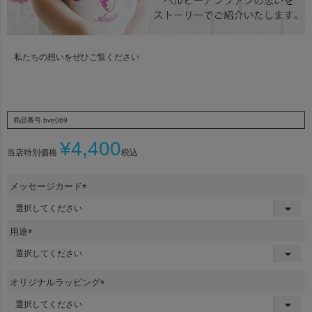
私たちの想いをぜひご覧ください
商品番号
bve069
¥
4,400
当店特別価格
税込
メッセージカード
(
必
須
用途
)
(
必
須
オリジナルラッピング
)
(