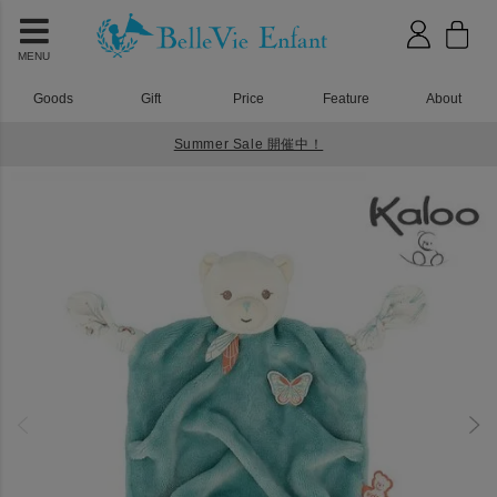
MENU
Goods
Gift
Price
Feature
About
Summer Sale 開催中！
HOME
おもちゃ
kaloo（カルー） Bubble of love プルームドゥードゥー くま グリーン