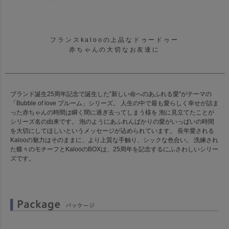
フランスkalooの上品なドゥードゥー
赤ちゃんの大切なお友達に
ブランド誕生25周年記念で誕生した”新しい命へのあふれる愛”がテーマの
「Bubble of love プルーム」シリーズ。 人生の中で最も愛らしく幸せが詰ま
った赤ちゃんの時間は瞬く間に過ぎ去ってしまう様を 泡に見立てたことが
シリーズ名の由来です。 泡のようにあふれんばかりの愛がいっぱいの時間
を大切にしてほしいというメッセージが込められています。 長年愛される
Kalooの魅力はそのままに、より上質な手触り、シックな色合い。 洗練され
た蝶々のモチーフとKalooのBOXは、25周年を記念するにふさわしいシリー
ズです。