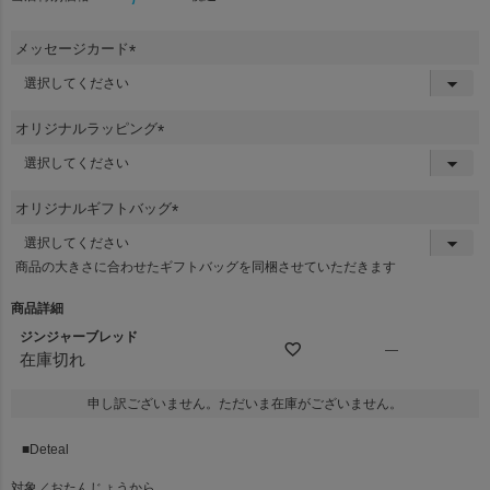
メッセージカード
(
必
須
オリジナルラッピング
)
(
必
須
オリジナルギフトバッグ
)
(
必
商品の大きさに合わせたギフトバッグを同梱させていただきます
須
)
商品詳細
ジンジャーブレッド
—
在庫切れ
申し訳ございません。ただいま在庫がございません。
■Deteal
対象／おたんじょうから