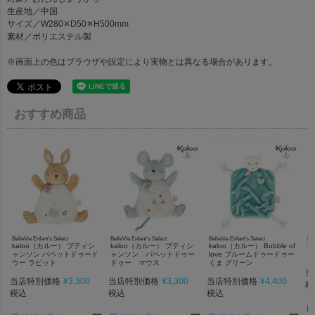
生産地／中国
サイズ／W280✕D50✕H500mm
素材／ポリエステル製
※画面上の色はブラウザや設定により実物とは異なる場合があります。
おすすめ商品
BelleVie Enfant's Select
BelleVie Enfant's Select
BelleVie Enfant's Select
Bel
kaloo（カルー） プティシ
kaloo（カルー） プティシ
kaloo（カルー） Bubble of
K
ャンソン パペットドゥード
ャンソン パペットドゥー
love プルームドゥードゥー
ド
ウー ラビット
ドゥー マウス
くま グリーン
当
当店特別価格
¥
3,300
当店特別価格
¥
3,300
当店特別価格
¥
4,400
税
税込
税込
税込