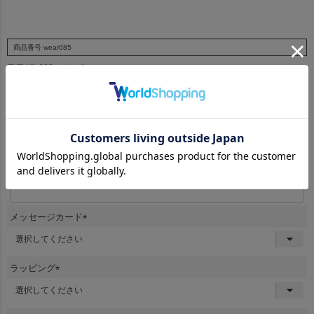
商品番号
wear085
定価
¥
1,680
のところ
¥
1,000
当店特別価格
税込
名入れししゅう
(
必
須
ししゅうするお名前
)
メッセージカード
(
必
須
ラッピング
)
(
必
須