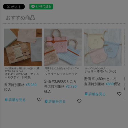
おすすめ商品
木の温もりと優しさいっぱいに感
可愛らしく上品なキルティングバ
キッズマグや小物入れに
お
じてほしいから..♪
ッグ
ジョリー 巾着バッグ(小)
ジ
はじめてのつみき ナチュ
ジョリー レッスンバッグ
ールプティ 日本製
定価
¥
1,480
定
のところ
定価
¥
3,980
のところ
当店特別価格
¥
880
当
税込
当店特別価格
¥
5,980
当店特別価格
¥
2,780
税
税込
税込
詳細を見る
詳細を見る
詳細を見る