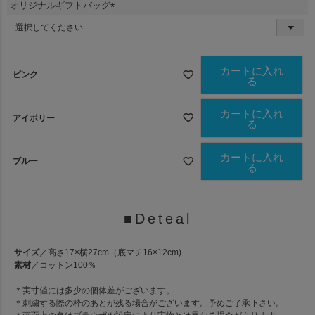
オリジナルギフトバッグ
)
(
必
須
)
カートに入れ
ピンク
る
カートに入れ
アイボリー
る
カートに入れ
ブルー
る
■Deteal
サイズ
／高さ17×横27cm（底マチ16×12cm)
素材
／コットン100％
＊実寸値には多少の個体差がございます。
＊刺繍する際の枠のあとが残る場合がございます。予めご了承下さい。