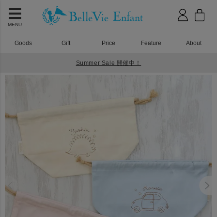
MENU
Goods
Gift
Price
Feature
About
Summer Sale 開催中！
HOME
入園入学グッズ
ジョリー 巾着バッグ(中)