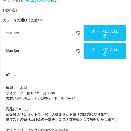
当店特別価格
税込
送料込
カラーをお選びください
カートに入れ
Pink Set
る
カートに入れ
Blue Set
る
■Deteal
縫製
／日本製
サイズ
／約：横14cm、縦10cm
素材
／表生地コットン100% 中生地ガーゼ
商品について
／
※
２枚入り１セットで、
お一人様１セット限り
の販売になります。
※
マスクの売り上げ金の一部を、コロナ支援金として寄付いたします。
マスクには、リンゴとBelleVie の刺繍を