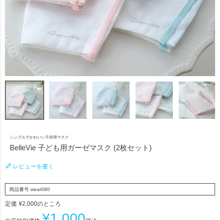
シンプルでかわいい子供用マスク
BelleVie 子ども用ガーゼマスク (2枚セット)
レビューを書く
商品番号
wear080
定価
¥
2,000
のところ
¥
1,000