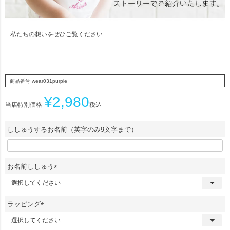
私たちの想いをぜひご覧ください
商品番号
wear031purple
¥
2,980
当店特別価格
税込
ししゅうするお名前（英字のみ9文字まで）
お名前ししゅう
(
必
須
ラッピング
)
(
必