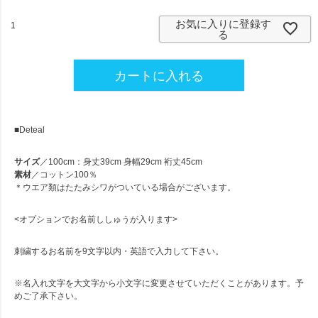
須
)
お気に入りに登録す
る
カートに入れる
■Deteal
サイズ
／100cm：身丈39cm 身幅29cm 裄丈45cm
素材
／コットン100％
＊ウエア類はたたみシワがついている場合がございます。
<オプションでお名前ししゅうが入ります>
刺繍するお名前を9文字以内・英語で入力して下さい。
※名入れ文字を大文字から小文字に変更させていただくことがあります。予
めご了承下さい。