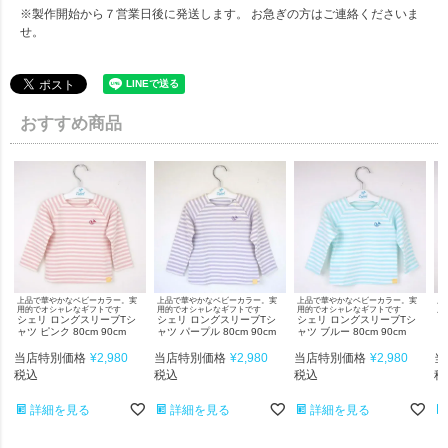
※製作開始から７営業日後に発送します。 お急ぎの方はご連絡くださいま
せ。
おすすめ商品
上品で華やかなベビーカラー。実
上品で華やかなベビーカラー。実
上品で華やかなベビーカラー。実
上
用的でオシャレなギフトです
用的でオシャレなギフトです
用的でオシャレなギフトです
用
シェリ ロングスリーブTシ
シェリ ロングスリーブTシ
シェリ ロングスリーブTシ
シ
ャツ ピンク 80cm 90cm
ャツ パープル 80cm 90cm
ャツ ブルー 80cm 90cm
ャ
当店特別価格
¥
2,980
当店特別価格
¥
2,980
当店特別価格
¥
2,980
当
税込
税込
税込
税
詳細を見る
詳細を見る
詳細を見る