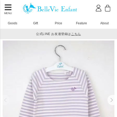
MENU
Goods
Gift
Price
Feature
About
公式LINE お友達登録は
こちら
HOME
Tシャツ
シェリ ロングスリーブTシャツ パープル 100cm