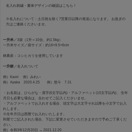
名入れ刺繍・書体デザインの確認は
こちら！
※名入れについて：土日祝を除く7営業日以降の発送になります。 お急ぎの
方はご連絡くださいませ。
一升米
／3袋（1升＝10合、約1.5kg）
一升米サイズ／袋サイズ：約16×9.5×6cm
林農産：コシヒカリを使用しています
一升餅
／名入れついて
例）Kaori 例）みれい
例）Ayaka 2020.4.25 例）悠斗 7.31
・お名前は、ひらがな・漢字(6文字以内)・アルファベット(10文字以内)、 生年
月日も必要な場合は、合わせてご記入くださいませ。
・アルファベットでお入れする場合、頭文字は大文字それ以降を小文字でお入
れします。
※生年月日は西暦でお入れいたします。
和暦でご記入された場合、下記に変更させていただきますので予めご了承くだ
さい。
例）令和3年12月20日 → 2021.12.20