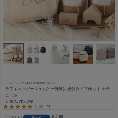
一升米とリュックで１歳誕生日をお洒落にお祝いしよう
ラフィネ ベビーリュック 一升米(小分けタイプ)セット ナチ
ュール
5.00
4
非公開
購入者
ここ
1