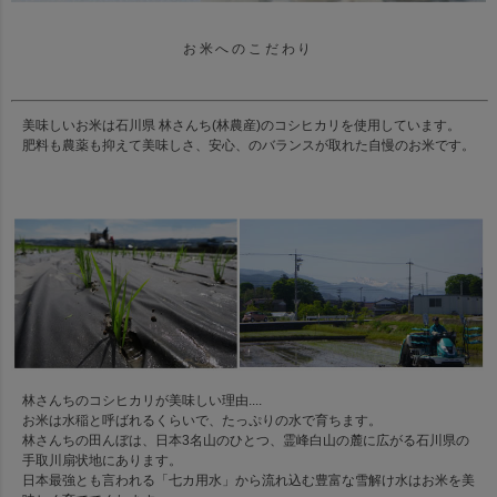
お米へのこだわり
美味しいお米は石川県 林さんち(林農産)のコシヒカリを使用しています。
肥料も農薬も抑えて美味しさ、安心、のバランスが取れた自慢のお米です。
林さんちのコシヒカリが美味しい理由....
お米は水稲と呼ばれるくらいで、たっぷりの水で育ちます。
林さんちの田んぼは、日本3名山のひとつ、霊峰白山の麓に広がる石川県の
手取川扇状地にあります。
日本最強とも言われる「七カ用水」から流れ込む豊富な雪解け水はお米を美