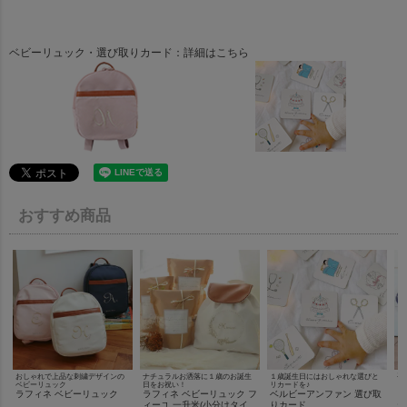
ベビーリュック・選び取りカード：詳細はこちら
おすすめ商品
おしゃれで上品な刺繍デザインの
ナチュラルお洒落に１歳のお誕生
１歳誕生日にはおしゃれな選びと
手
ベビーリュック
日をお祝い！
リカードを♪
ラフィネ ベビーリュック
ラフィネ ベビーリュック フ
ベルビーアンファン 選び取
ラ
ィーユ 一升米(小分けタイ
りカード
テ