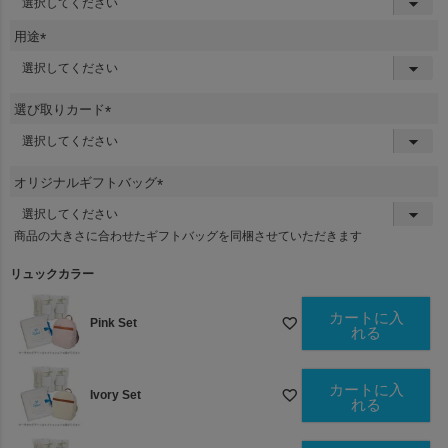
必
須
用途
)
(
必
須
選び取りカード
)
(
必
須
オリジナルギフトバッグ
)
(
必
商品の大きさに合わせたギフトバッグを同梱させていただきます
須
)
リュックカラー
カートに入
Pink Set
れる
カートに入
Ivory Set
れる