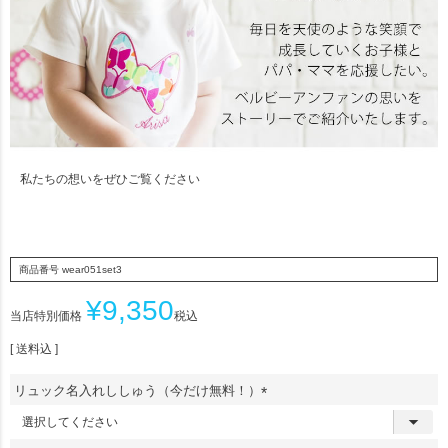
私たちの想いをぜひご覧ください
商品番号
wear051set3
¥
9,350
当店特別価格
税込
送料込
リュック名入れししゅう（今だけ無料！）
(
必