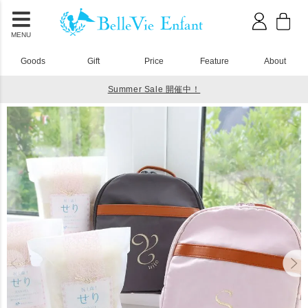
MENU
Goods
Gift
Price
Feature
About
Summer Sale 開催中！
HOME
ベビーリュック
ラフィネ ベビーリュック 一升米(小分けタイプ)セット