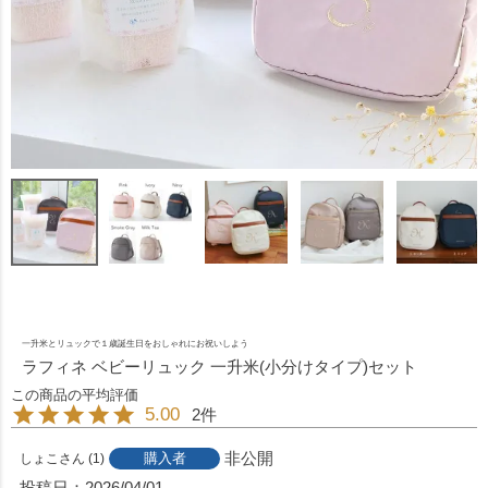
一升米とリュックで１歳誕生日をおしゃれにお祝いしよう
ラフィネ ベビーリュック 一升米(小分けタイプ)セット
5.00
2
非公開
購入者
しょこ
1
投稿日
2026/04/01