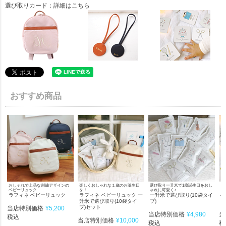
選び取りカード：詳細はこちら
おすすめ商品
おしゃれで上品な刺繍デザインの
楽しくおしゃれな１歳のお誕生日
選び取り一升米で1歳誕生日をおし
１
ベビーリュック
を！
ゃれに可愛く♪
リ
ラフィネ ベビーリュック
ラフィネ ベビーリュック 一
一升米で選び取り(10袋タイ
ベ
升米で選び取り(10袋タイ
プ)
り
プ)セット
当店特別価格
¥
5,200
当店特別価格
¥
4,980
当
税込
当店特別価格
¥
10,000
税込
税