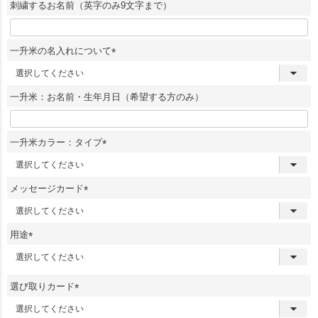
須
刺繍するお名前（英字のみ9文字まで）
)
一升米の名入れについて
(
必
須
一升米：お名前・生年月日（希望する方のみ）
)
一升米カラー：タイプ
(
必
須
メッセージカード
)
(
必
須
用途
)
(
必
須
選び取りカード
)
(
必