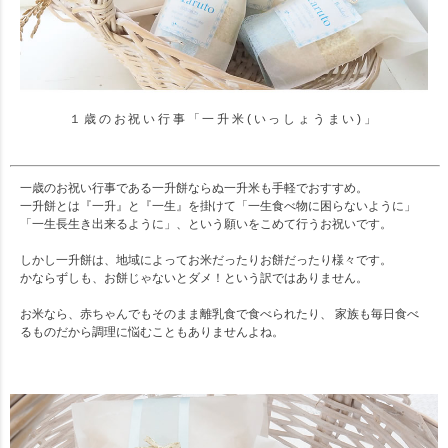
１歳のお祝い行事「一升米(いっしょうまい)」
一歳のお祝い行事である一升餅ならぬ一升米も手軽でおすすめ。
一升餅とは『一升』と『一生』を掛けて「一生食べ物に困らないように」
「一生長生き出来るように」、という願いをこめて行うお祝いです。
しかし一升餅は、地域によってお米だったりお餅だったり様々です。
かならずしも、お餅じゃないとダメ！という訳ではありません。
お米なら、赤ちゃんでもそのまま離乳食で食べられたり、 家族も毎日食べ
るものだから調理に悩むこともありませんよね。