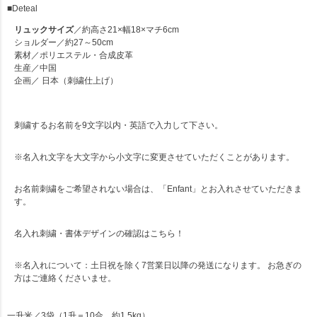
■Deteal
リュックサイズ
／約高さ21×幅18×マチ6cm
ショルダー／約27～50cm
素材／ポリエステル・合成皮革
生産／中国
企画／ 日本（刺繍仕上げ）
刺繍するお名前を9文字以内・英語で入力して下さい。
※名入れ文字を大文字から小文字に変更させていただくことがあります。
お名前刺繍をご希望されない場合は、「Enfant」とお入れさせていただきま
す。
名入れ刺繍・書体デザインの確認は
こちら！
※名入れについて：土日祝を除く7営業日以降の発送になります。 お急ぎの
方はご連絡くださいませ。
一升米
／3袋（1升＝10合、約1.5kg）