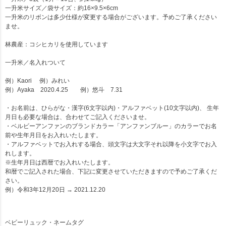
一升米サイズ／袋サイズ：約16×9.5×6cm
一升米のリボンは多少仕様が変更する場合がございます。予めご了承ください
ませ。
林農産：コシヒカリを使用しています
一升米
／名入れついて
例）Kaori 例）みれい
例）Ayaka 2020.4.25 例）悠斗 7.31
・お名前は、ひらがな・漢字(6文字以内)・アルファベット(10文字以内)、 生年
月日も必要な場合は、合わせてご記入くださいませ。
・ベルビーアンファンのブランドカラー「アンファンブルー」のカラーでお名
前や生年月日をお入れいたします。
・アルファベットでお入れする場合、頭文字は大文字それ以降を小文字でお入
れします。
※生年月日は西暦でお入れいたします。
和暦でご記入された場合、下記に変更させていただきますので予めご了承くだ
さい。
例）令和3年12月20日 → 2021.12.20
ベビーリュック・ネームタグ