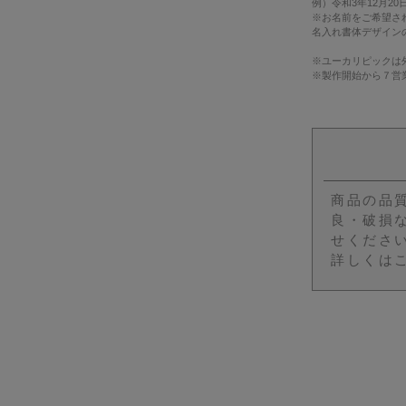
例）令和3年12月20日 →
※お名前をご希望さ
名入れ書体デザイン
※ユーカリピックは
※製作開始から７営
商品の品
良・破損
せくださ
詳しくは