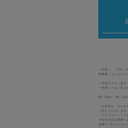
一升米
／ （1升＝10
林農産：コシヒカリ
一升米サイズ
／袋サイ
一升米シール
／名入
例）Kaori 例）みれい
・お名前は、ひらがな
ご記入くださいませ
・アルファベットで
※生年月日は西暦で
和暦でご記入された