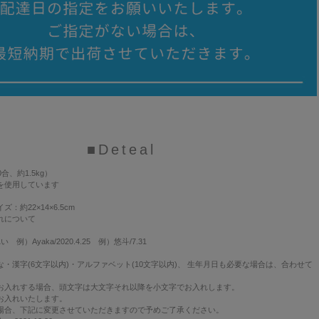
■Deteal
合、約1.5kg）
を使用しています
ズ：約22×14×6.5cm
れについて
 例）Ayaka/2020.4.25 例）悠斗/7.31
・漢字(6文字以内)・アルファベット(10文字以内)、 生年月日も必要な場合は、合わせて
。
お入れする場合、頭文字は大文字それ以降を小文字でお入れします。
お入れいたします。
場合、下記に変更させていただきますので予めご了承ください。