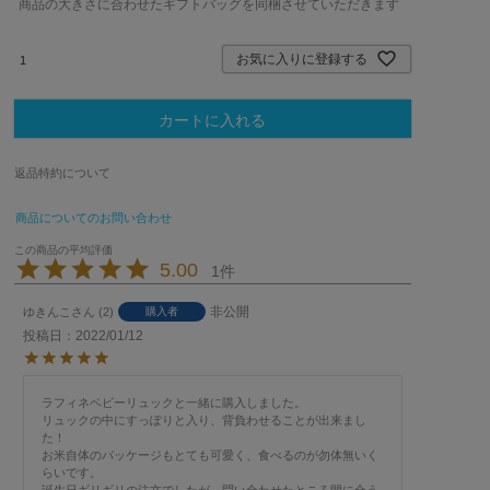
商品の大きさに合わせたギフトバッグを同梱させていただきます
須
)
お気に入りに登録する
カートに入れる
返品特約について
商品についてのお問い合わせ
5.00
1
非公開
ゆきんこ
2
購入者
投稿日
2022/01/12
ラフィネベビーリュックと一緒に購入しました。

リュックの中にすっぽりと入り、背負わせることが出来まし
た！

お米自体のパッケージもとても可愛く、食べるのが勿体無いく
らいです。
