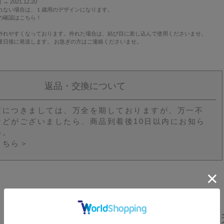
 2021.12.20
れない場合は、１歳用のデザインになります。
の確認は
こちら！
外れやすくなっております。外れた場合は、結び目に差し込んで使用くださいませ。
業日後に発送します。 お急ぎの方はご連絡くださいませ。
返品・交換について
質につきましては、万全を期しておりますが、万一不
などがございましたら、商品到着後10日以内にお知ら
い。
こちら＞
ベビーリュックと一