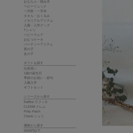
おもちゃ・積み木
ベビーリュック
一升餅・一升米
タオル・おくるみ
メモリアルアイテム
入園・入学グッズ
Tシャツ
ベビーウェア
おむつケーキ
パーティーアイテム
男の子
女の子
ギフトを探す
出産祝い
1歳の誕生日
季節のお祝い・節句
入園入学
ギフトセット
シリーズから探す
Raffine ラフィネ
CLENM クレム
Pritty Patch
Cherie シェリ
価格から探す
5000円以下