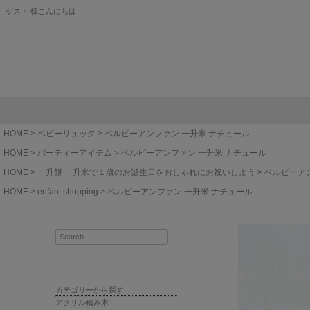
ゲスト 様こんにちは
HOME
ベビーリュック
ベルビーアンファン 一升米 ナチュール
HOME
パーティーアイテム
ベルビーアンファン 一升米 ナチュール
HOME
一升餅 一升米で１歳のお誕生日をおしゃれにお祝いしよう
ベルビーア
HOME
enfant shopping
ベルビーアンファン 一升米 ナチュール
カテゴリーから探す
アクリル積み木