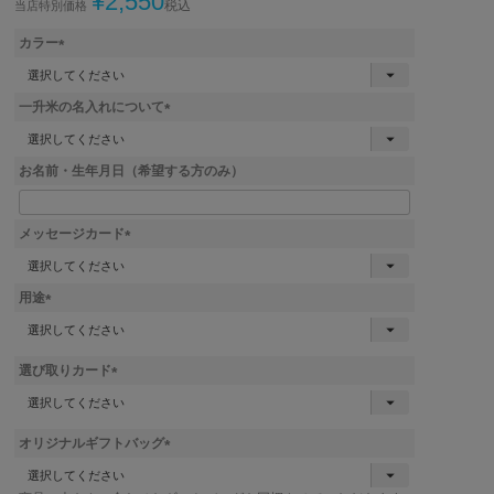
¥
2,550
税込
当店特別価格
カラー
(
必
一升米の名入れについて
須
)
(
必
お名前・生年月日（希望する方のみ）
須
)
メッセージカード
(
必
用途
須
)
(
必
須
選び取りカード
)
(
必
須
オリジナルギフトバッグ
)
(
必