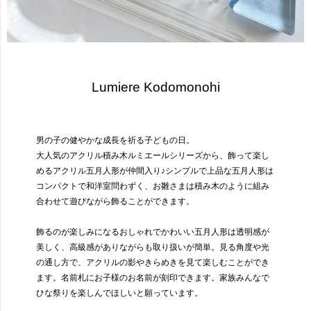
Lumiere Kodomonohi
男の子の健やかな成長を祈る子どもの日。
大人気のアクリル積み木ルミエールシリーズから、飾って楽し
めるアクリル五月人形が仲間入り♪
シンプルで上品な五月人形は
コンパクトで和洋室問わずく、
お雛さまは積み木のように組み
合わせて遊びながら飾ることができます。
飾るのが楽しみになるおしゃれでかわいい五月人形は
透明感が
美しく、高級感がありながらも取り扱いが簡単。
見る角度や光
の通し方で、アクリルの影やきらめきを見て楽しむことができ
ます。
名前札にお子様のお名前が刻印できます。
家族みんなで
ひな祭りを楽しんでほしいと願っています。