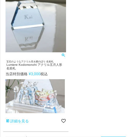
宝石のようなアクリル兜＆鯉のぼり 名前札
Lumiere Kodomonohi アクリル五月人形
名前札
当店特別価格
¥
3,000
税込
詳細を見る