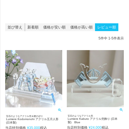
並び替え
新着順
価格が安い順
価格が高い順
レビュー順
5
件中
1
-
5
件表示
宝石のようなアクリル兜
宝石のようなアクリル兜＆鯉のぼり
Lumiere Kabuto アクリル兜飾り (日本
Lumiere Kodomonohi アクリル五月人形
製) Blue
(日本製)
当店特別価格
¥
24,000
当店特別価格
¥
35,000
税込
税込