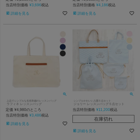
当店特別価格
¥
3,696
当店特別価格
¥
4,186
税込
税込
詳細を見る
詳細を見る
上品でシンプルな名前刺繍のレッスンバッグ
シンプルかわいい入園５点セット
ラフィネ レッスンバッグ
ジョリー レッスンバッグ５点セット
定価
¥
4,980
当店特別価格
¥
11,200
のところ
税込
当店特別価格
¥
3,486
税込
在庫切れ
詳細を見る
詳細を見る