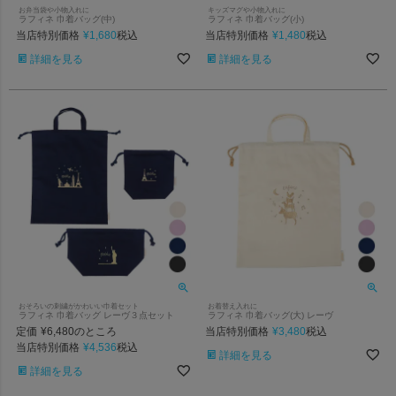
お弁当袋や小物入れに
キッズマグや小物入れに
ラフィネ 巾着バッグ(中)
ラフィネ 巾着バッグ(小)
当店特別価格
¥
1,680
当店特別価格
¥
1,480
税込
税込
詳細を見る
詳細を見る
おそろいの刺繍がかわいい巾着セット
お着替え入れに
ラフィネ 巾着バッグ レーヴ３点セット
ラフィネ 巾着バッグ(大) レーヴ
定価
¥
6,480
当店特別価格
¥
3,480
のところ
税込
当店特別価格
¥
4,536
税込
詳細を見る
詳細を見る