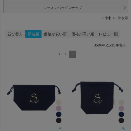
レッスンバッグスナップ
3
件中
1
-
3
件表示
並び替え
新着順
価格が安い順
価格が高い順
レビュー順
35
件中
21
-
35
件表示
1
2