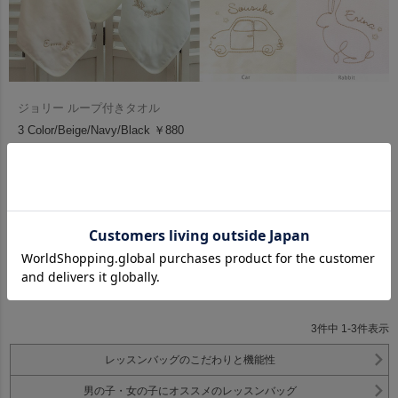
ジョリー ループ付きタオル
3 Color/Beige/Navy/Black ￥880
スタッフおすすめの入園グッズはこちら
3
件中
1
-
3
件表示
レッスンバッグのこだわりと機能性
男の子・女の子にオススメのレッスンバッグ