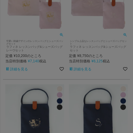
可愛い刺繍デザインのレッスンバッグとシューズバッ
シンプル上品なレッスンバッグとシューズバッグセッ
グセット
ト
ラフィネ レッスンバッグ&シューズバッグ
ラフィネ レッスンバッグ&シューズバッグ
レーヴセット
セット
定価
¥
10,200
定価
¥
8,750
のところ
のところ
当店特別価格
¥
7,140
当店特別価格
¥
6,125
税込
税込
詳細を見る
詳細を見る