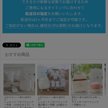
おすすめ商品
上品でかわいい１歳のお誕生日
上品でかわいい１歳のお誕生日
最高の１歳のお誕生日をお祝いし
楽
を！
を！
よう！
を
シュエット ベビーリュック
シュエット ベビーリュック
ラフィネ ベビーリュック
ラ
一升米 （小分けタイプ） ト
選び取り一升餅（10袋タイ
一升餅セット
升
ワルドジュイ アニマルセッ
プ）セット
プ