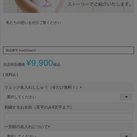
私たちの想いをぜひご覧ください
商品番号
bve020set3
¥
9,900
当店特別価格
税込
一升餅サイズ
送料込
リュック名入れししゅう（今だけ無料！）
(
製造元
必
須
刺繍するお名前（英字のみ9文字まで）
)
賞味期限について
一升餅の名入れについて
(