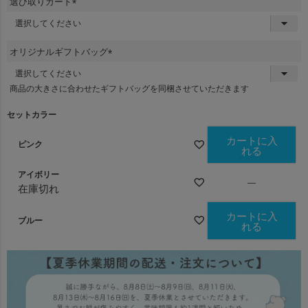
選び取りカード
)
(
必
須
オリジナルギフトバッグ
)
(
必
商品の大きさに合わせたギフトバッグを同梱させていただきます
こちら！
須
)
セットカラー
こちら！
カートに入
ピンク
れる
こちら！
アイボリー
—
在庫切れ
カートに入
ブルー
れる