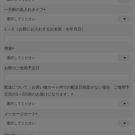
必
須
一升餅の名入れタイプ
)
(
必
須
1.～3.（お餅にお入れするお名前・生年月日）
)
用途
(
必
須
一升餅シール
お餅のご使用予定日
)
配送について：お買い物カート内での配送日指定がない場合、ご使用予
定日の1～2日前のお届けになります。
(
必
須
メッセージカード
)
(
必
須