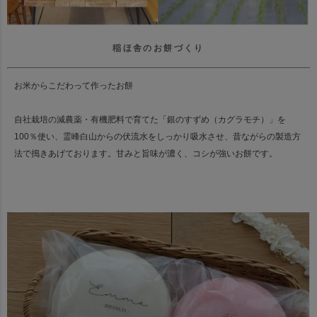
稲ほ舎のお餅づくり
お米からこだわって作ったお餅
自社栽培の減農薬・有機肥料で育てた「銀のすずめ（カグラモチ）」を
100％使い、霊峰白山からの伏流水をしっかり吸水させ、昔ながらの製造方
法で搗きあげております。甘みと旨味が濃く、コシが強いお餅です。