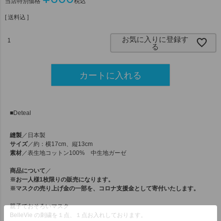
当店特別価格
税込
送料込
お気に入りに登録す
る
カートに入れる
■Deteal
縫製
／日本製
サイズ
／約：横17cm、縦13cm
素材
／表生地コットン100% 中生地ガーゼ
商品について
／
※
お一人様1枚限り
の販売になります。
※
マスクの売り上げ金の一部を、コロナ支援金として寄付いたします。
親子でおそろいマスク
BelleVie の刺繍を１点、１点お入れしております。