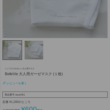
シンプルでかわいい大人用マスク
BelleVie 大人用ガーゼマスク (１枚)
レビューを書く
商品番号
wear081
定価
¥
1,200
のところ
¥
600