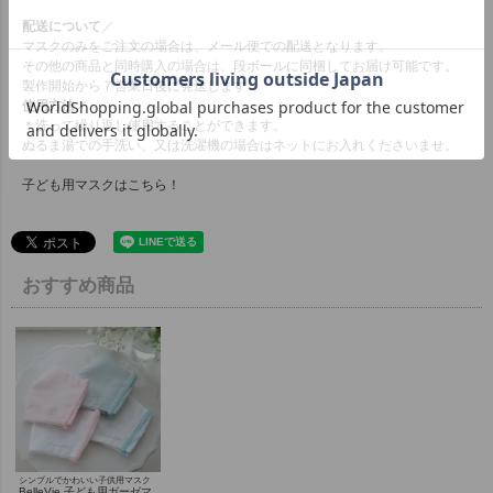
配送について
／
マスクのみをご注文の場合は、メール便での配送となります。
その他の商品と同時購入の場合は、段ボールに同梱してお届け可能です。
製作開始から７営業日後に発送します
使用方法
／
＊洗って繰り返し使用することができます。
ぬるま湯での手洗い、又は洗濯機の場合はネットにお入れくださいませ。
子ども用マスクは
こちら！
おすすめ商品
シンプルでかわいい子供用マスク
BelleVie 子ども用ガーゼマ