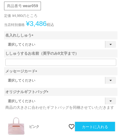
商品番号
wear059
のところ
定価
¥
4,980
¥
3,486
税込
当店特別価格
名入れししゅう
(
必
ししゅうするお名前（英字のみ9文字まで）
須
)
メッセージカード
(
必
須
オリジナルギフトバッグ
)
(
必
商品の大きさに合わせたギフトバッグを同梱させていただきます
須
)
ピンク
カートに入れる