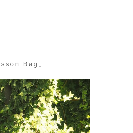
esson Bag」
由