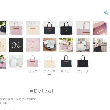
ピンク
アイボリ
ネイビー
ブラック
ー
■Deteal
×底マチ4cm、 持ち手／約40cm
成皮革