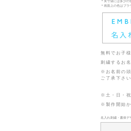
＊実寸値には多少の
＊画面上の色はブラ
無料でお子
刺繍するお名
※お名前の
ご了承下さ
※土・日・
※製作開始
名入れ刺繍・書体デ