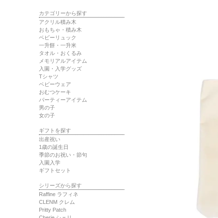
カテゴリーから探す
アクリル積み木
おもちゃ・積み木
ベビーリュック
一升餅・一升米
タオル・おくるみ
メモリアルアイテム
入園・入学グッズ
Tシャツ
ベビーウェア
おむつケーキ
パーティーアイテム
男の子
女の子
ギフトを探す
出産祝い
1歳の誕生日
季節のお祝い・節句
入園入学
ギフトセット
シリーズから探す
Raffine ラフィネ
CLENM クレム
Pritty Patch
Cherie シェリ