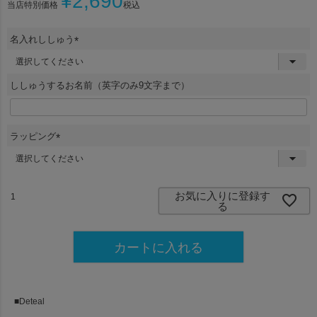
¥
2,690
当店特別価格
税込
名入れししゅう
(
必
須
ししゅうするお名前（英字のみ9文字まで）
)
ラッピング
(
必
須
)
お気に入りに登録す
る
カートに入れる
■Deteal