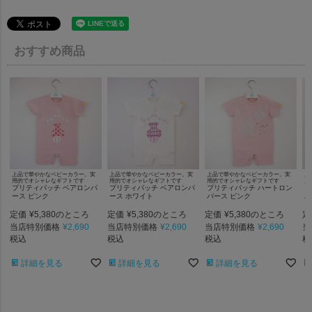
おすすめ商品
上品で華やかなベビーカラー。実
上品で華やかなベビーカラー。実
上品で華やかなベビーカラー。実
上
用的でオシャレなギフトです
用的でオシャレなギフトです
用的でオシャレなギフトです
用
プリティパッチ ベアロンパ
プリティパッチ ベアロンパ
プリティパッチ ハートロン
プ
ース ピンク
ース ホワイト
パース ピンク
パ
定価
¥
5,380
定価
¥
5,380
定価
¥
5,380
定
のところ
のところ
のところ
当店特別価格
¥
2,690
当店特別価格
¥
2,690
当店特別価格
¥
2,690
当
税込
税込
税込
税
詳細を見る
詳細を見る
詳細を見る