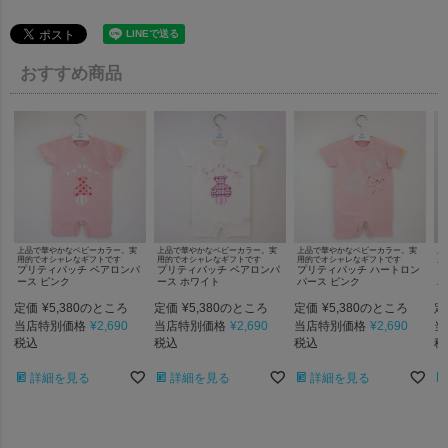
おすすめ商品
上品で華やかなベビーカラー。実
上品で華やかなベビーカラー。実
上品で華やかなベビーカラー。実
上
用的でオシャレなギフトです
用的でオシャレなギフトです
用的でオシャレなギフトです
用
プリティパッチ ベアロンパ
プリティパッチ ベアロンパ
プリティパッチ ハートロン
プ
ース ピンク
ース ホワイト
パース ピンク
パ
定価
¥
5,380
定価
¥
5,380
定価
¥
5,380
定
のところ
のところ
のところ
当店特別価格
¥
2,690
当店特別価格
¥
2,690
当店特別価格
¥
2,690
当
税込
税込
税込
税
詳細を見る
詳細を見る
詳細を見る