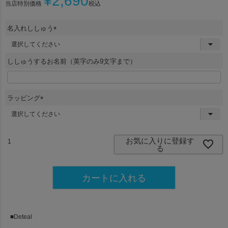
¥
2,690
当店特別価格
税込
名入れししゅう
(
必
須
ししゅうするお名前（英字のみ9文字まで）
)
ラッピング
(
必
須
)
お気に入りに登録す
る
カートに入れる
■Deteal