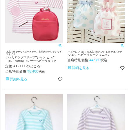
上品で華やかなベビーカラー。実用的でオシャレなギ
ベビーにぴったりな上品でかわいい お出かけバッグ
フトです。
シェリ ベビーリュック ミニョン
シェリロングスリーブTシャツ ピンク
当店特別価格
¥
4,980
税込
（80・90cm）+レザーベビーリュック
定価
¥
12,000
のところ
詳細を見る
当店特別価格
¥
8,400
税込
詳細を見る