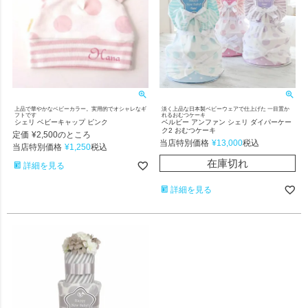
上品で華やかなベビーカラー。実用的でオシャレなギ
淡く上品な日本製ベビーウェアで仕上げた 一目置か
フトです
れるおむつケーキ
シェリ ベビーキャップ ピンク
ベルビー アンファン シェリ ダイパーケー
ク2 おむつケーキ
定価
¥
2,500
のところ
当店特別価格
¥
13,000
税込
当店特別価格
¥
1,250
税込
在庫切れ
詳細を見る
詳細を見る