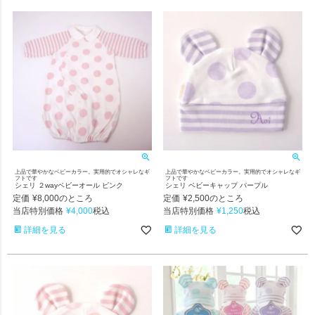
上品で華やかなベビーカラー。実用的でオシャレなギ
上品で華やかなベビーカラー。実用的でオシャレなギ
フトです
フトです
シェリ ２wayベビーオール ピンク
シェリ ベビーキャップ パープル
定価
¥
8,000
定価
¥
2,500
のところ
のところ
当店特別価格
¥
4,000
当店特別価格
¥
1,250
税込
税込
詳細を見る
詳細を見る