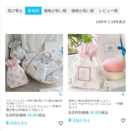
並び替え
新着順
価格が安い順
価格が高い順
レビュー順
19
件中
1
-
19
件表示
ベビーリュックと一升米で選び取りで１歳のお誕生日
最高の１歳のお誕生日をお祝いしよう！
をお祝いしよう！
シェリ ベビーリュック ミニョン 一升餅
シェリ ベビーリュック ミニョン 一升米で
セット
選び取り(10袋タイプ)セット
当店特別価格
¥
8,980
税込
当店特別価格
¥
9,980
税込
詳細を見る
詳細を見る