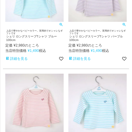
上品で華やかなベビーカラー。実用的でオシャレなギ
上品で華やかなベビーカラー。実用的でオシャレなギ
フトです
フトです
シェリ ロングスリーブTシャツ ブルー
シェリ ロングスリーブTシャツ パープル
100cm
100cm
定価
¥
2,980
定価
¥
2,980
のところ
のところ
当店特別価格
¥
1,490
当店特別価格
¥
1,490
税込
税込
詳細を見る
詳細を見る