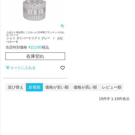
上品さと高品質にこだわった日本製ブランケットのお
むつケーキ
シェリ ダイパーケイク１ グレー / おむ
つケーキ
当店特別価格
¥
10,000
税込
在庫切れ
カートに入れる
並び替え
新着順
価格が安い順
価格が高い順
レビュー順
19
件中
1
-
19
件表示