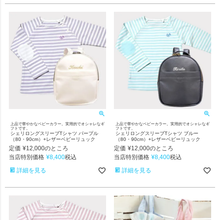
上品で華やかなベビーカラー。実用的でオシャレなギ
上品で華やかなベビーカラー。実用的でオシャレなギ
フトです。
フトです。
シェリロングスリーブTシャツ パープル
シェリロングスリーブTシャツ ブルー
（80・90cm）+レザーベビーリュック
（80・90cm）+レザーベビーリュック
定価
¥
12,000
定価
¥
12,000
のところ
のところ
当店特別価格
¥
8,400
当店特別価格
¥
8,400
税込
税込
詳細を見る
詳細を見る