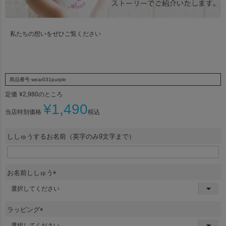
私たちの想いをぜひご覧ください
商品番号
wear031purple
定価
¥
2,980
のところ
¥
1,490
当店特別価格
税込
ししゅうするお名前（英字のみ9文字まで）
お名前ししゅう
(
必
須
ラッピング
)
(