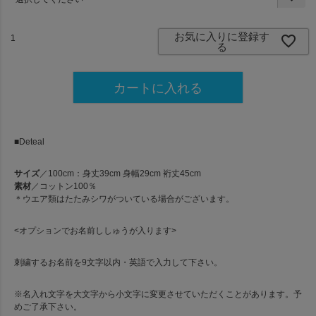
必
須
)
お気に入りに登録す
る
カートに入れる
■Deteal
サイズ
／100cm：身丈39cm 身幅29cm 裄丈45cm
素材
／コットン100％
＊ウエア類はたたみシワがついている場合がございます。
<オプションでお名前ししゅうが入ります>
刺繍するお名前を9文字以内・英語で入力して下さい。
※名入れ文字を大文字から小文字に変更させていただくことがあります。予
めご了承下さい。