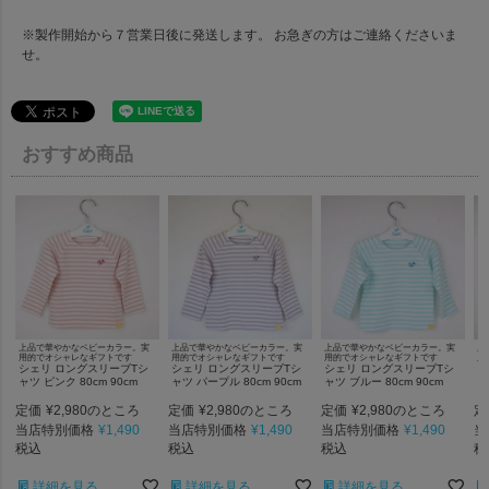
※製作開始から７営業日後に発送します。 お急ぎの方はご連絡くださいま
せ。
おすすめ商品
上品で華やかなベビーカラー。実
上品で華やかなベビーカラー。実
上品で華やかなベビーカラー。実
上
用的でオシャレなギフトです
用的でオシャレなギフトです
用的でオシャレなギフトです
用
シェリ ロングスリーブTシ
シェリ ロングスリーブTシ
シェリ ロングスリーブTシ
シ
ャツ ピンク 80cm 90cm
ャツ パープル 80cm 90cm
ャツ ブルー 80cm 90cm
ャ
定価
¥
2,980
定価
¥
2,980
定価
¥
2,980
定
のところ
のところ
のところ
当店特別価格
¥
1,490
当店特別価格
¥
1,490
当店特別価格
¥
1,490
当
税込
税込
税込
税
詳細を見る
詳細を見る
詳細を見る