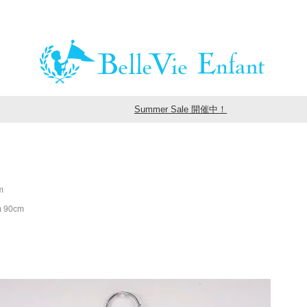
Summer Sale 開催中！
m
90cm