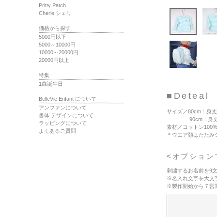
Pritty Patch
Cherie シェリ
価格から探す
5000円以下
5000～10000円
10000～20000円
20000円以上
特集
1歳誕生日
■Deteal
BelleVie Enfant について
アンファンについて
サイズ
／80cm：身丈3
書体 デザインについて
90cm：身丈35c
ラッピングについて
素材
／コットン100
よくあるご質問
＊ウエア類はたたみ
<オプション
刺繍するお名前を9
※名入れ文字を大文
※製作開始から７営