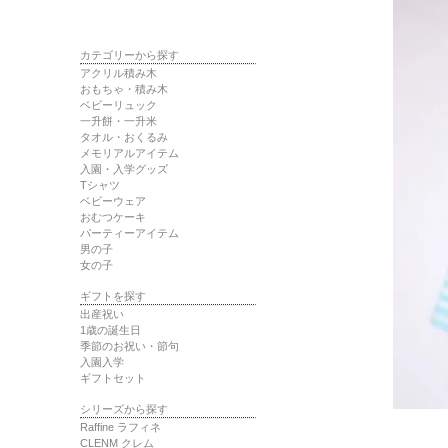
カテゴリーから探す
アクリル積み木
おもちゃ・積み木
ベビーリュック
一升餅・一升米
タオル・おくるみ
メモリアルアイテム
入園・入学グッズ
Tシャツ
ベビーウェア
おむつケーキ
パーティーアイテム
男の子
女の子
ギフトを探す
出産祝い
1歳の誕生日
季節のお祝い・節句
入園入学
ギフトセット
シリーズから探す
Raffine ラフィネ
CLENM クレム