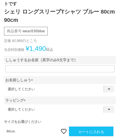
トです
シェリ ロングスリーブTシャツ ブルー 80cm
90cm
商品番号
wear030blue
のところ
定価
¥
2,980
¥
1,490
税込
当店特別価格
ししゅうするお名前（英字のみ9文字まで）
お名前ししゅう
(
必
須
ラッピング
)
(
必
須
サイズをお選びください
)
80cm
カートに入れる