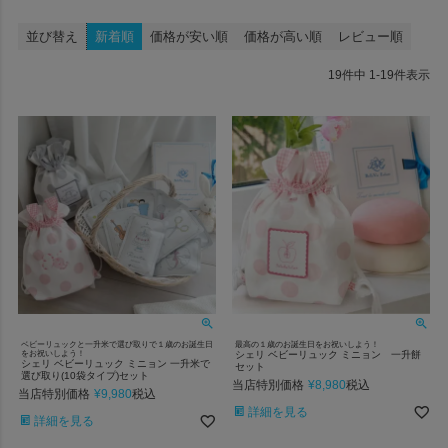
並び替え
新着順
価格が安い順
価格が高い順
レビュー順
19
件中
1
-
19
件表示
ベビーリュックと一升米で選び取りで１歳のお誕生日
最高の１歳のお誕生日をお祝いしよう！
をお祝いしよう！
シェリ ベビーリュック ミニョン 一升餅
シェリ ベビーリュック ミニョン 一升米で
セット
選び取り(10袋タイプ)セット
当店特別価格
¥
8,980
税込
当店特別価格
¥
9,980
税込
詳細を見る
詳細を見る