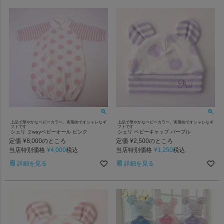
上品で華やかなベビーカラー。実用的でオシャレなギ
上品で華やかなベビーカラー。実用的でオシャレなギ
フトです
フトです
シェリ ２wayベビーオール ピンク
シェリ ベビーキャップ パープル
定価
¥
8,000
定価
¥
2,500
のところ
のところ
当店特別価格
¥
4,000
当店特別価格
¥
1,250
税込
税込
詳細を見る
詳細を見る