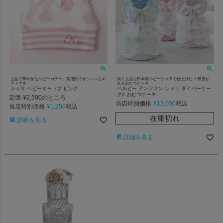
上品で華やかなベビーカラー。実用的でオシャレなギ
淡く上品な日本製ベビーウェアで仕上げた 一目置か
フトです
れるおむつケーキ
シェリ ベビーキャップ ピンク
ベルビー アンファン シェリ ダイパーケー
ク2 おむつケーキ
定価
¥
2,500
のところ
当店特別価格
¥
13,000
税込
当店特別価格
¥
1,250
税込
在庫切れ
詳細を見る
詳細を見る