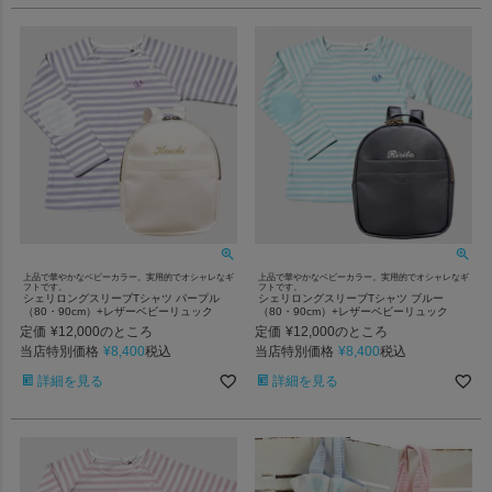
上品で華やかなベビーカラー。実用的でオシャレなギ
上品で華やかなベビーカラー。実用的でオシャレなギ
フトです。
フトです。
シェリロングスリーブTシャツ パープル
シェリロングスリーブTシャツ ブルー
（80・90cm）+レザーベビーリュック
（80・90cm）+レザーベビーリュック
定価
¥
12,000
定価
¥
12,000
のところ
のところ
当店特別価格
¥
8,400
当店特別価格
¥
8,400
税込
税込
詳細を見る
詳細を見る