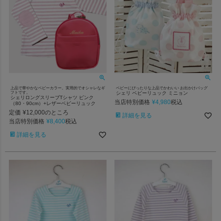
上品で華やかなベビーカラー。実用的でオシャレなギ
ベビーにぴったりな上品でかわいい お出かけバッグ
フトです。
シェリ ベビーリュック ミニョン
シェリロングスリーブTシャツ ピンク
当店特別価格
¥
4,980
税込
（80・90cm）+レザーベビーリュック
定価
¥
12,000
のところ
詳細を見る
当店特別価格
¥
8,400
税込
詳細を見る