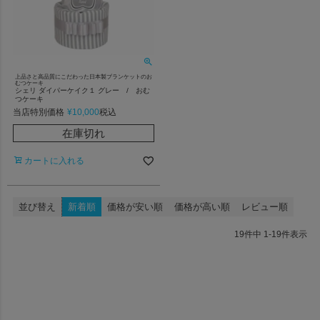
上品さと高品質にこだわった日本製ブランケットのお
むつケーキ
シェリ ダイパーケイク１ グレー / おむ
つケーキ
当店特別価格
¥
10,000
税込
在庫切れ
カートに入れる
並び替え
新着順
価格が安い順
価格が高い順
レビュー順
19
件中
1
-
19
件表示