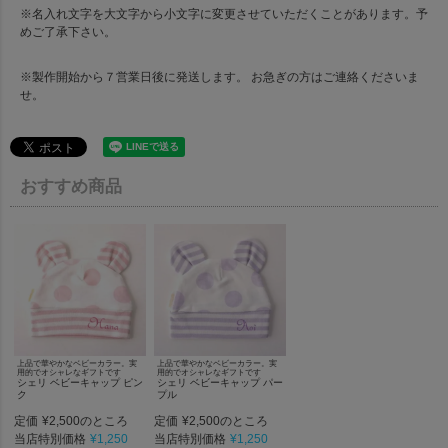
※名入れ文字を大文字から小文字に変更させていただくことがあります。予
めご了承下さい。
※製作開始から７営業日後に発送します。 お急ぎの方はご連絡くださいま
せ。
おすすめ商品
上品で華やかなベビーカラー。実
上品で華やかなベビーカラー。実
用的でオシャレなギフトです
用的でオシャレなギフトです
シェリ ベビーキャップ ピン
シェリ ベビーキャップ パー
ク
プル
定価
¥
2,500
定価
¥
2,500
のところ
のところ
当店特別価格
¥
1,250
当店特別価格
¥
1,250