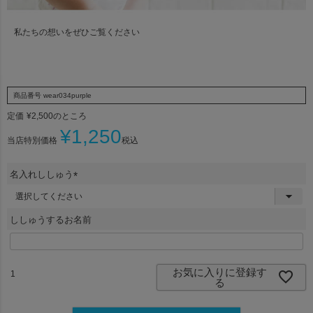
私たちの想いをぜひご覧ください
商品番号
wear034purple
定価
¥
2,500
のところ
¥
1,250
当店特別価格
税込
名入れししゅう
(
必
須
ししゅうするお名前
)
お気に入りに登録す
る